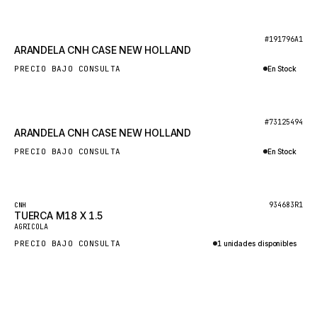
HEIL
Consultar por WhatsApp
GROVE CRANE
Nuevo
#191796A1
ARANDELA CNH CASE NEW HOLLAND
GRADALL
PRECIO BAJO CONSULTA
En Stock
GLENCOE
Consultar por WhatsApp
GEHL
FORD
Nuevo
#73125494
ARANDELA CNH CASE NEW HOLLAND
FIAT - HITACHI
PRECIO BAJO CONSULTA
En Stock
COMMERCIAL HYDRAULICS
Consultar por WhatsApp
CLARK
Destacado
934683R1
CNH
JLC
TUERCA M18 X 1.5
Nuevo
AGRICOLA
INTERNATIONAL HARVESTER
PRECIO BAJO CONSULTA
1 unidades disponibles
HYVA
Consultar por WhatsApp
KOBELCO
KONECRANES