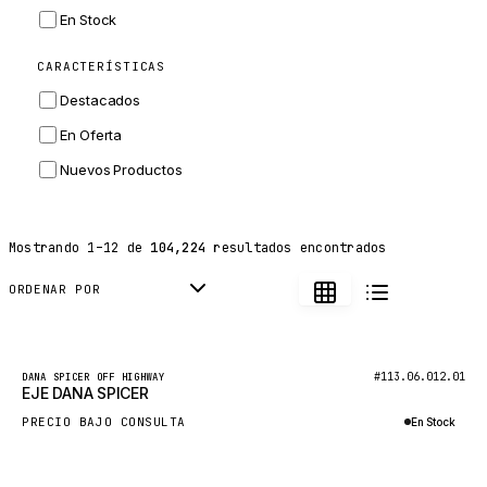
INGERSOLL RAND
En Stock
ZF
CARACTERÍSTICAS
LANDINI
Destacados
HITACHI
En Oferta
JLG
Nuevos Productos
DYNAPAC
TEREX
Mostrando
1
–
12
de
104,224
resultados encontrados
BALDWIN
DONALDSON
ORDENAR POR
VOLVO
SANY
Nuevo
#113.06.012.01
DANA SPICER OFF HIGHWAY
EJE DANA SPICER
HIDROMEK
PRECIO BAJO CONSULTA
En Stock
MANITOU
Consultar por WhatsApp
FOTON