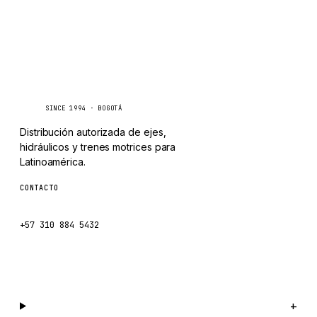
TAYLOR
CHANGLIN
IVECO
Caseetrans
C
SINCE 1994 · BOGOTÁ
Distribución autorizada de ejes,
hidráulicos y trenes motrices para
Latinoamérica.
CONTACTO
ventas@caseetrans.com
+57 310 884 5432
Escríbenos por WhatsApp →
Catálogo
+