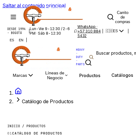
Saltar al contenido principal
Carrito
de
compras
WhatsApp ·
Lun-Vie 9-12:30 / 2-6
DESDE 1994
|
+57 310 884
|
|
🇨🇴
ES
· BOGOTÁ
PM · Sáb 8-12:30
5432
|
ES
EN
HEAVY
·
DUTY
·
PARTS
Líneas de
Catálogos
Productos
Marcas
Negocio
Catálogo de Productos
INICIO / PRODUCTOS
01
CATÁLOGO DE PRODUCTOS