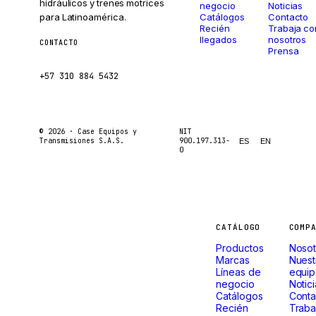
hidráulicos y trenes motrices
negocio
Noticias
para Latinoamérica.
Catálogos
Contacto
Recién
Trabaja co
llegados
nosotros
CONTACTO
Prensa
ventas@caseetrans.com
+57 310 884 5432
© 2026 ·
Case Equipos y
NIT
Transmisiones S.A.S.
900.197.313-
ES
EN
0
Máquinas
CATÁLOGO
COMP
Productos
Nosot
que
Marcas
Nuest
Líneas de
equi
negocio
Notic
no paran.
Catálogos
Conta
Recién
Traba