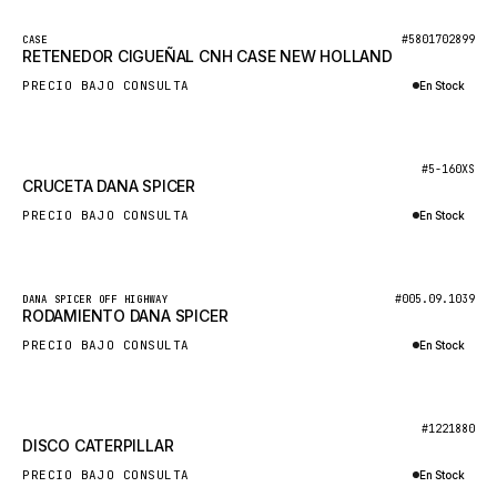
NACCO
Nuevo
#5801702899
CASE
FAUN
RETENEDOR CIGUEÑAL CNH CASE NEW HOLLAND
GROVE
PRECIO BAJO CONSULTA
En Stock
MOXY
Consultar por WhatsApp
MAFI
Nuevo
#5-160XS
CRUCETA DANA SPICER
LINDE
PRECIO BAJO CONSULTA
En Stock
MANNESMANN
Consultar por WhatsApp
CLAAS
ATLAS COPCO
Nuevo
#005.09.1039
DANA SPICER OFF HIGHWAY
RODAMIENTO DANA SPICER
ROTA
PRECIO BAJO CONSULTA
En Stock
SANDVIK
Consultar por WhatsApp
HYCO
Nuevo
#1221880
HOOD
DISCO CATERPILLAR
HIAB
PRECIO BAJO CONSULTA
En Stock