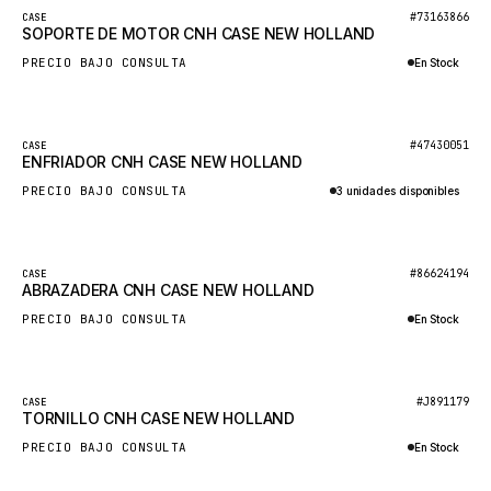
BOSCH
Nuevo
#73163866
CASE
SOPORTE DE MOTOR CNH CASE NEW HOLLAND
HYBEL
PRECIO BAJO CONSULTA
En Stock
LIEBHERR
Consultar por WhatsApp
CUKUROVA
Nuevo
#47430051
CASE
KALMAR
ENFRIADOR CNH CASE NEW HOLLAND
SDLG
PRECIO BAJO CONSULTA
3 unidades disponibles
GENIE
Consultar por WhatsApp
MAHINDRA
Nuevo
#86624194
CASE
ABRAZADERA CNH CASE NEW HOLLAND
GAME
PRECIO BAJO CONSULTA
En Stock
CARMIX
Consultar por WhatsApp
VALTRA
DIECI
Nuevo
#J891179
CASE
TORNILLO CNH CASE NEW HOLLAND
DOOSAN
PRECIO BAJO CONSULTA
En Stock
HYSTER
Consultar por WhatsApp