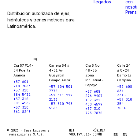
llegados
con
nosot
Prens
Distribución autorizada de ejes,
hidráulicos y trenes motrices para
Latinoamérica.
Bogotá
Medellín
Ibagué
Yopal
HQ
Cra 57 #14-
Carrera 54 #
Cra 5 No.
Calle 24
34 Puente
4-51 Av
49-38
# 8-24
Aranda
Guayabal
Zona
Barrio La
Campo Amor
Industrial El
Campina
+57 601
Papayo
718 7063
+57 604 501
+57 608
+57 310
7770
634
+57 608
884 5432
+57 311 277
3345
276 9407
+57 310
2136
+57 310
+57 321
881 4569
+57 310 793
354
400 4579
+57 310
5166
7004
+57 310
561 8248
793 7870
© 2026 ·
Case Equipos y
NIT
RÉGIMEN
Transmisiones S.A.S.
900.197.313-
COMÚN
ES
EN