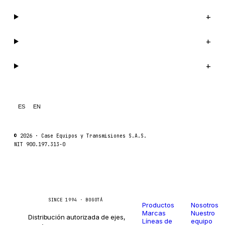
Compañía
+
Soporte
+
Legal
+
ES
EN
© 2026 ·
Case Equipos y Transmisiones S.A.S.
NIT 900.197.313-0
Catálogo
Compañí
Caseetrans
C
SINCE 1994 · BOGOTÁ
Productos
Nosotros
Marcas
Nuestro
Distribución autorizada de ejes,
Líneas de
equipo