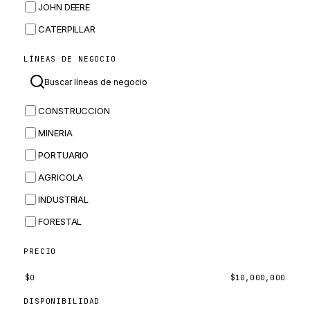
JOHN DEERE
CATERPILLAR
CNH
LÍNEAS DE NEGOCIO
MASSEY FERGUSON
BOMAG
CONSTRUCCION
BOBCAT
MINERIA
JCB
PORTUARIO
KOMATSU
AGRICOLA
CORTECO
INDUSTRIAL
KUBOTA
FORESTAL
MERLO
HYUNDAI
PRECIO
CARRARO
$
0
$
10,000,000
PERKINS
DISPONIBILIDAD