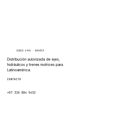
Caseetrans
C
SINCE 1994 · BOGOTÁ
Distribución autorizada de ejes,
hidráulicos y trenes motrices para
Latinoamérica.
CONTACTO
ventas@caseetrans.com
+57 310 884 5432
Escríbenos por WhatsApp →