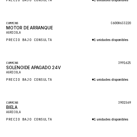
PRECIO BAJO CONSULTA
1 unidades disponibles
GLENCOE
Consultar por WhatsApp
GEHL
Destacado
C6008633220
CUMMINS
FORD
MOTOR DE ARRANQUE
AGRICOLA
FIAT - HITACHI
PRECIO BAJO CONSULTA
1 unidades disponibles
COMMERCIAL HYDRAULICS
Consultar por WhatsApp
CLARK
Destacado
3991625
CUMMINS
JLC
SOLENOIDE APAGADO 24V
AGRICOLA
INTERNATIONAL HARVESTER
PRECIO BAJO CONSULTA
1 unidades disponibles
HYVA
Consultar por WhatsApp
KOBELCO
Destacado
3901569
CUMMINS
KONECRANES
BIELA
AGRICOLA
TAYLOR
PRECIO BAJO CONSULTA
1 unidades disponibles
CHANGLIN
Consultar por WhatsApp
IVECO