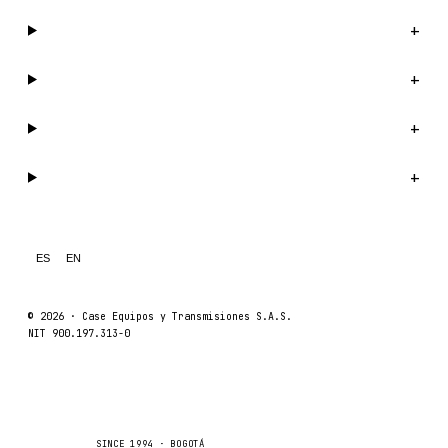
Catálogo
+
Compañía
+
Soporte
+
Legal
+
ES
EN
© 2026 ·
Case Equipos y Transmisiones S.A.S.
NIT 900.197.313-0
Catálogo
Compañí
Caseetrans
C
SINCE 1994 · BOGOTÁ