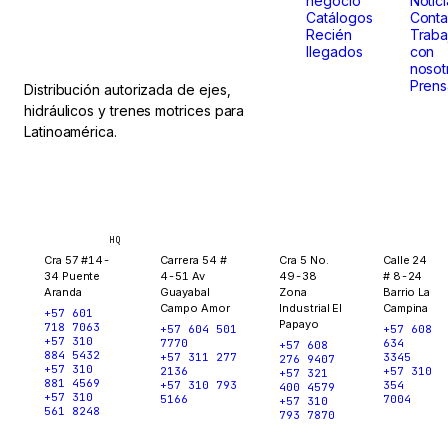
negocio
Notic
no paran.
Catálogos
Conta
Recién
Traba
llegados
con
nosot
Prens
Distribución autorizada de ejes,
hidráulicos y trenes motrices para
Latinoamérica.
Bogotá
Medellín
Ibagué
Yopal
HQ
Cra 57 #14-
Carrera 54 #
Cra 5 No.
Calle 24
34 Puente
4-51 Av
49-38
# 8-24
Aranda
Guayabal
Zona
Barrio La
Campo Amor
Industrial El
Campina
+57 601
Papayo
718 7063
+57 604 501
+57 608
+57 310
7770
634
+57 608
884 5432
+57 311 277
3345
276 9407
+57 310
2136
+57 310
+57 321
881 4569
+57 310 793
354
400 4579
+57 310
5166
7004
+57 310
561 8248
793 7870