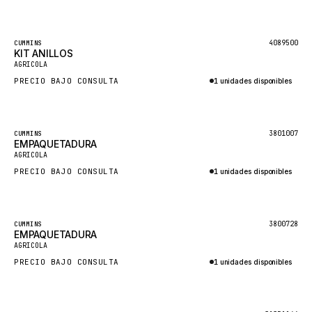
Consultar por WhatsApp
CUKUROVA
KALMAR
Destacado
4089500
CUMMINS
KIT ANILLOS
SDLG
AGRICOLA
PRECIO BAJO CONSULTA
GENIE
1 unidades disponibles
Consultar por WhatsApp
MAHINDRA
GAME
Destacado
3801007
CUMMINS
EMPAQUETADURA
CARMIX
AGRICOLA
VALTRA
PRECIO BAJO CONSULTA
1 unidades disponibles
Consultar por WhatsApp
DIECI
DOOSAN
Destacado
3800728
CUMMINS
EMPAQUETADURA
HYSTER
AGRICOLA
NACCO
PRECIO BAJO CONSULTA
1 unidades disponibles
FAUN
Consultar por WhatsApp
GROVE