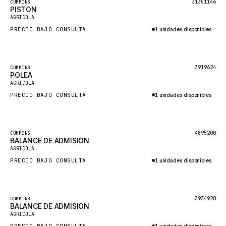
Destacado
31351146
CUMMINS
PISTON
MOXY
AGRICOLA
MAFI
PRECIO BAJO CONSULTA
1 unidades disponibles
LINDE
Consultar por WhatsApp
MANNESMANN
Destacado
3919624
CUMMINS
POLEA
CLAAS
AGRICOLA
ATLAS COPCO
PRECIO BAJO CONSULTA
1 unidades disponibles
ROTA
Consultar por WhatsApp
SANDVIK
Destacado
4895200
CUMMINS
BALANCE DE ADMISION
HYCO
AGRICOLA
HOOD
PRECIO BAJO CONSULTA
1 unidades disponibles
HIAB
Consultar por WhatsApp
HEIL
Destacado
3934920
CUMMINS
GROVE CRANE
BALANCE DE ADMISION
AGRICOLA
GRADALL