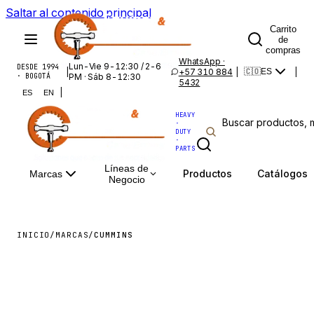
Saltar al contenido principal
Carrito
de
compras
WhatsApp ·
Lun-Vie 9-12:30 / 2-6
DESDE 1994
|
+57 310 884
|
|
🇨🇴
ES
· BOGOTÁ
PM · Sáb 8-12:30
5432
|
ES
EN
HEAVY
·
DUTY
·
PARTS
Líneas de
Productos
Catálogos
Marcas
Negocio
INICIO
/
MARCAS
/
CUMMINS
CUMMINS