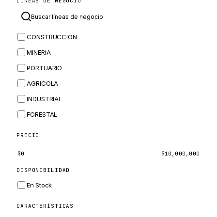
LÍNEAS DE NEGOCIO
MASSEY FERGUSON
BOMAG
CONSTRUCCION
BOBCAT
MINERIA
JCB
PORTUARIO
KOMATSU
AGRICOLA
CORTECO
INDUSTRIAL
KUBOTA
FORESTAL
MERLO
HYUNDAI
PRECIO
CARRARO
$
0
$
10,000,000
PERKINS
DISPONIBILIDAD
INGERSOLL RAND
En Stock
ZF
CARACTERÍSTICAS
LANDINI