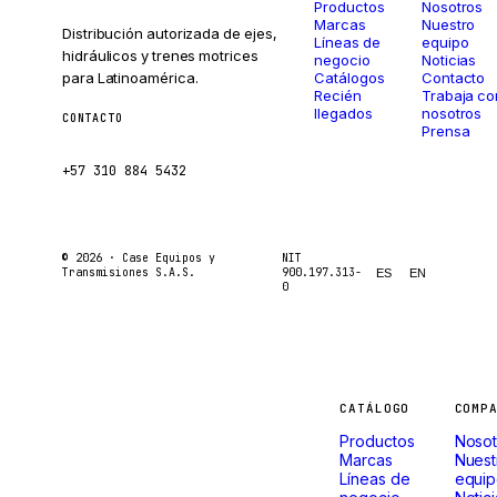
Productos
Nosotros
Marcas
Nuestro
Distribución autorizada de ejes,
Líneas de
equipo
hidráulicos y trenes motrices
negocio
Noticias
para Latinoamérica.
Catálogos
Contacto
Recién
Trabaja co
llegados
nosotros
CONTACTO
Prensa
ventas@caseetrans.com
+57 310 884 5432
© 2026 ·
Case Equipos y
NIT
Transmisiones S.A.S.
900.197.313-
ES
EN
0
Máquinas
CATÁLOGO
COMP
Productos
Nosot
que
Marcas
Nuest
Líneas de
equi