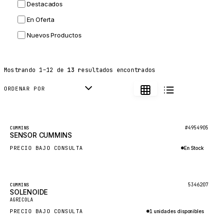
Destacados
HITACHI
En Oferta
JLG
Nuevos Productos
DYNAPAC
TEREX
Mostrando
1
–
12
de
13
resultados encontrados
BALDWIN
DONALDSON
ORDENAR POR
VOLVO
SANY
#4954905
CUMMINS
SENSOR CUMMINS
HIDROMEK
PRECIO BAJO CONSULTA
En Stock
MANITOU
Consultar por WhatsApp
FOTON
BOSCH
Destacado
5346207
CUMMINS
SOLENOIDE
HYBEL
AGRICOLA
PRECIO BAJO CONSULTA
1 unidades disponibles
LIEBHERR