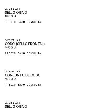
LINDE
Destacado
CATERPILLAR
MANNESMANN
SELLO ORING
Nuevo
AGRICOLA
CLAAS
PRECIO BAJO CONSULTA
ATLAS COPCO
ROTA
Destacado
CATERPILLAR
SANDVIK
CODO (SELLO FRONTAL)
Nuevo
AGRICOLA
HYCO
PRECIO BAJO CONSULTA
HOOD
HIAB
Destacado
CATERPILLAR
HEIL
CONJUNTO DE CODO
Nuevo
AGRICOLA
GROVE CRANE
PRECIO BAJO CONSULTA
GRADALL
GLENCOE
Destacado
GEHL
CATERPILLAR
SELLO ORING
Nuevo