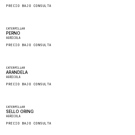
SDLG
PRECIO BAJO CONSULTA
GENIE
MAHINDRA
Destacado
CATERPILLAR
GAME
PERNO
Nuevo
AGRICOLA
CARMIX
PRECIO BAJO CONSULTA
VALTRA
DIECI
Destacado
CATERPILLAR
DOOSAN
ARANDELA
Nuevo
AGRICOLA
HYSTER
PRECIO BAJO CONSULTA
NACCO
FAUN
Destacado
CATERPILLAR
GROVE
SELLO ORING
Nuevo
AGRICOLA
MOXY
PRECIO BAJO CONSULTA
MAFI