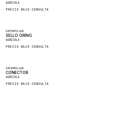
AGRICOLA
FORD
PRECIO BAJO CONSULTA
FIAT - HITACHI
COMMERCIAL HYDRAULICS
CLARK
Destacado
CATERPILLAR
SELLO ORING
Nuevo
JLC
AGRICOLA
PRECIO BAJO CONSULTA
INTERNATIONAL HARVESTER
HYVA
KOBELCO
Destacado
CATERPILLAR
CONECTOR
Nuevo
KONECRANES
AGRICOLA
PRECIO BAJO CONSULTA
TAYLOR
CHANGLIN
IVECO