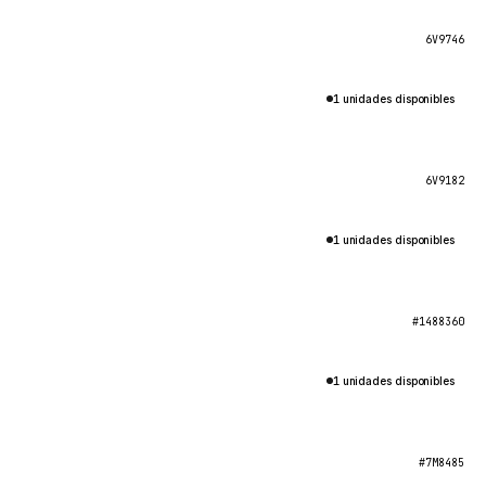
6V9746
1 unidades disponibles
6V9182
1 unidades disponibles
#1488360
1 unidades disponibles
#7M8485