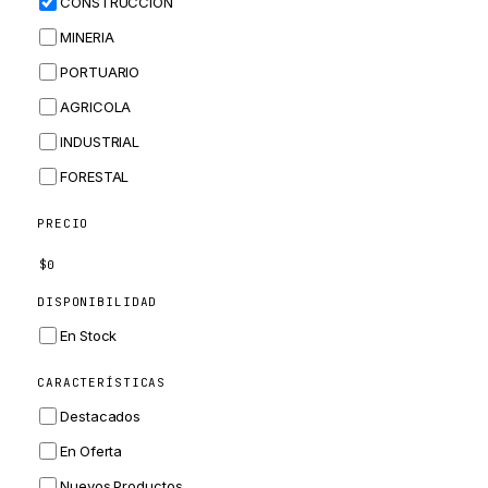
CONSTRUCCION
BOBCAT
MINERIA
JCB
PORTUARIO
KOMATSU
AGRICOLA
CORTECO
INDUSTRIAL
KUBOTA
FORESTAL
MERLO
HYUNDAI
PRECIO
CARRARO
$
0
PERKINS
DISPONIBILIDAD
INGERSOLL RAND
En Stock
ZF
CARACTERÍSTICAS
LANDINI
Destacados
HITACHI
En Oferta
JLG
Nuevos Productos