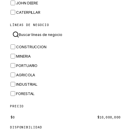
JOHN DEERE
CATERPILLAR
CNH
LÍNEAS DE NEGOCIO
MASSEY FERGUSON
BOMAG
CONSTRUCCION
BOBCAT
MINERIA
JCB
PORTUARIO
KOMATSU
AGRICOLA
CORTECO
INDUSTRIAL
KUBOTA
FORESTAL
MERLO
HYUNDAI
PRECIO
CARRARO
$
0
$
10,000,000
PERKINS
DISPONIBILIDAD