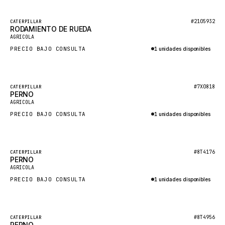
HEIL
GROVE CRANE
Destacado
#2105932
CATERPILLAR
RODAMIENTO DE RUEDA
Nuevo
GRADALL
AGRICOLA
PRECIO BAJO CONSULTA
1 unidades disponibles
GLENCOE
Consultar por WhatsApp
GEHL
FORD
Destacado
#7X0818
CATERPILLAR
PERNO
Nuevo
FIAT - HITACHI
AGRICOLA
PRECIO BAJO CONSULTA
1 unidades disponibles
COMMERCIAL HYDRAULICS
Consultar por WhatsApp
CLARK
JLC
Destacado
#8T4176
CATERPILLAR
PERNO
Nuevo
INTERNATIONAL HARVESTER
AGRICOLA
PRECIO BAJO CONSULTA
1 unidades disponibles
HYVA
Consultar por WhatsApp
KOBELCO
KONECRANES
Destacado
#8T4956
CATERPILLAR
PERNO