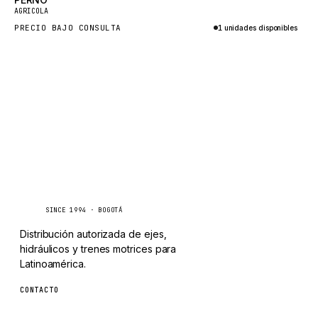
Nuevo
TAYLOR
AGRICOLA
PRECIO BAJO CONSULTA
1 unidades disponibles
CHANGLIN
Consultar por WhatsApp
IVECO
Caseetrans
C
SINCE 1994 · BOGOTÁ
Distribución autorizada de ejes,
hidráulicos y trenes motrices para
Latinoamérica.
CONTACTO
ventas@caseetrans.com