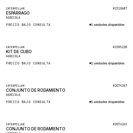
BOSCH
Destacado
#2310687
CATERPILLAR
HYBEL
ESPÁRRAGO
Nuevo
AGRICOLA
LIEBHERR
PRECIO BAJO CONSULTA
1 unidades disponibles
CUKUROVA
Consultar por WhatsApp
KALMAR
Destacado
#2385228
CATERPILLAR
SDLG
KIT DE CUBO
Nuevo
AGRICOLA
GENIE
PRECIO BAJO CONSULTA
1 unidades disponibles
MAHINDRA
Consultar por WhatsApp
GAME
Destacado
#2074267
CATERPILLAR
CARMIX
CONJUNTO DE RODAMIENTO
Nuevo
AGRICOLA
VALTRA
PRECIO BAJO CONSULTA
1 unidades disponibles
DIECI
Consultar por WhatsApp
DOOSAN
Destacado
#2074263
CATERPILLAR
HYSTER
CONJUNTO DE RODAMIENTO
Nuevo