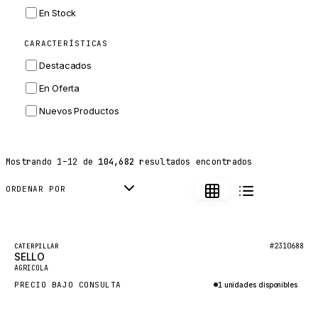
INGERSOLL RAND
En Stock
ZF
CARACTERÍSTICAS
LANDINI
Destacados
HITACHI
En Oferta
JLG
Nuevos Productos
DYNAPAC
TEREX
Mostrando
1
–
12
de
104,682
resultados encontrados
BALDWIN
DONALDSON
ORDENAR POR
VOLVO
SANY
Destacado
#2310688
CATERPILLAR
SELLO
HIDROMEK
Nuevo
AGRICOLA
MANITOU
PRECIO BAJO CONSULTA
1 unidades disponibles
FOTON
Consultar por WhatsApp