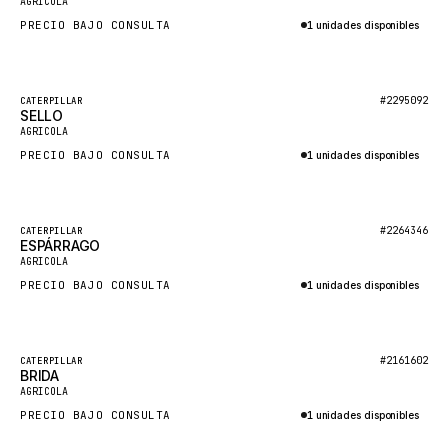
AGRICOLA
NACCO
PRECIO BAJO CONSULTA
1 unidades disponibles
FAUN
Consultar por WhatsApp
GROVE
Destacado
#2295092
CATERPILLAR
MOXY
SELLO
Nuevo
AGRICOLA
MAFI
PRECIO BAJO CONSULTA
1 unidades disponibles
LINDE
Consultar por WhatsApp
MANNESMANN
Destacado
#2264346
CATERPILLAR
CLAAS
ESPÁRRAGO
Nuevo
AGRICOLA
ATLAS COPCO
PRECIO BAJO CONSULTA
1 unidades disponibles
ROTA
Consultar por WhatsApp
SANDVIK
Destacado
HYCO
#2161602
CATERPILLAR
BRIDA
Nuevo
AGRICOLA
HOOD
PRECIO BAJO CONSULTA
1 unidades disponibles
HIAB
Consultar por WhatsApp