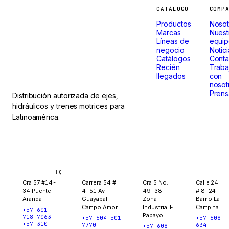
Máquinas
CATÁLOGO
COMP
Productos
Nosot
que
Marcas
Nuest
Líneas de
equi
negocio
Notic
no paran.
Catálogos
Conta
Recién
Traba
llegados
con
nosot
Prens
Distribución autorizada de ejes,
hidráulicos y trenes motrices para
Latinoamérica.
Bogotá
Medellín
Ibagué
Yopal
HQ
Cra 57 #14-
Carrera 54 #
Cra 5 No.
Calle 24
34 Puente
4-51 Av
49-38
# 8-24
Aranda
Guayabal
Zona
Barrio La
Campo Amor
Industrial El
Campina
+57 601
Papayo
718 7063
+57 604 501
+57 608
+57 310
7770
634
+57 608