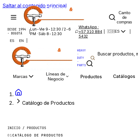
Saltar al contenido principal
Carrito
de
compras
WhatsApp ·
Lun-Vie 9-12:30 / 2-6
DESDE 1994
|
+57 310 884
|
|
🇨🇴
ES
· BOGOTÁ
PM · Sáb 8-12:30
5432
|
ES
EN
HEAVY
·
DUTY
·
PARTS
Líneas de
Catálogos
Productos
Marcas
Negocio
Catálogo de Productos
INICIO / PRODUCTOS
01
CATÁLOGO DE PRODUCTOS