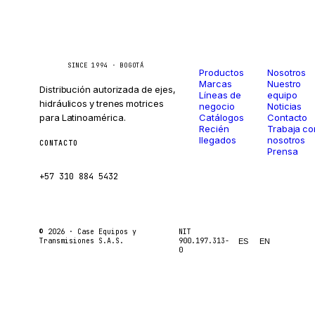
Catálogo
Compañí
Caseetrans
C
SINCE 1994 · BOGOTÁ
Productos
Nosotros
Marcas
Nuestro
Distribución autorizada de ejes,
Líneas de
equipo
hidráulicos y trenes motrices
negocio
Noticias
para Latinoamérica.
Catálogos
Contacto
Recién
Trabaja co
llegados
nosotros
CONTACTO
Prensa
ventas@caseetrans.com
+57 310 884 5432
© 2026 ·
Case Equipos y
NIT
Transmisiones S.A.S.
900.197.313-
ES
EN
0