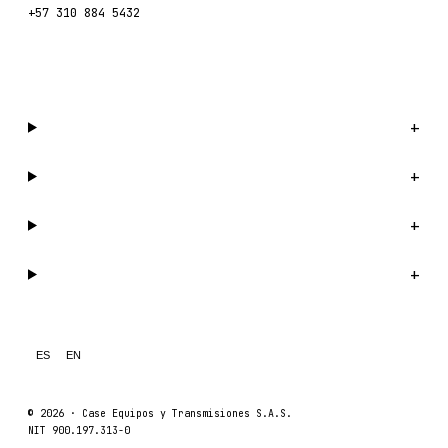
+57 310 884 5432
Escríbenos por WhatsApp →
Catálogo
+
Compañía
+
Soporte
+
Legal
+
ES
EN
© 2026 ·
Case Equipos y Transmisiones S.A.S.
NIT 900.197.313-0