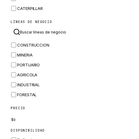
CATERPILLAR
CNH
LÍNEAS DE NEGOCIO
MASSEY FERGUSON
BOMAG
CONSTRUCCION
BOBCAT
MINERIA
JCB
PORTUARIO
KOMATSU
AGRICOLA
CORTECO
INDUSTRIAL
KUBOTA
FORESTAL
MERLO
HYUNDAI
PRECIO
CARRARO
$
0
PERKINS
DISPONIBILIDAD
INGERSOLL RAND