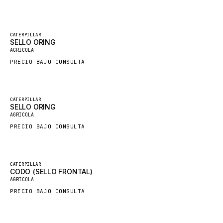
GROVE CRANE
GRADALL
Destacado
CATERPILLAR
SELLO ORING
Nuevo
GLENCOE
AGRICOLA
GEHL
PRECIO BAJO CONSULTA
FORD
FIAT - HITACHI
Destacado
CATERPILLAR
SELLO ORING
COMMERCIAL HYDRAULICS
Nuevo
AGRICOLA
CLARK
PRECIO BAJO CONSULTA
JLC
INTERNATIONAL HARVESTER
Destacado
CATERPILLAR
CODO (SELLO FRONTAL)
HYVA
Nuevo
AGRICOLA
KOBELCO
PRECIO BAJO CONSULTA
KONECRANES
TAYLOR