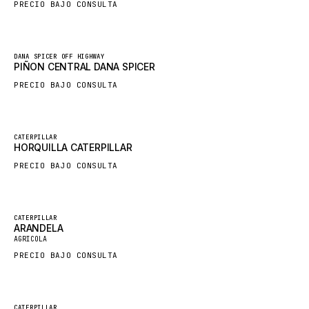
PRECIO BAJO CONSULTA
HYBEL
LIEBHERR
Nuevo
DANA SPICER OFF HIGHWAY
CUKUROVA
PIÑON CENTRAL DANA SPICER
KALMAR
PRECIO BAJO CONSULTA
SDLG
GENIE
Nuevo
CATERPILLAR
HORQUILLA CATERPILLAR
MAHINDRA
PRECIO BAJO CONSULTA
GAME
CARMIX
VALTRA
Destacado
CATERPILLAR
ARANDELA
Nuevo
DIECI
AGRICOLA
PRECIO BAJO CONSULTA
DOOSAN
HYSTER
NACCO
Destacado
CATERPILLAR