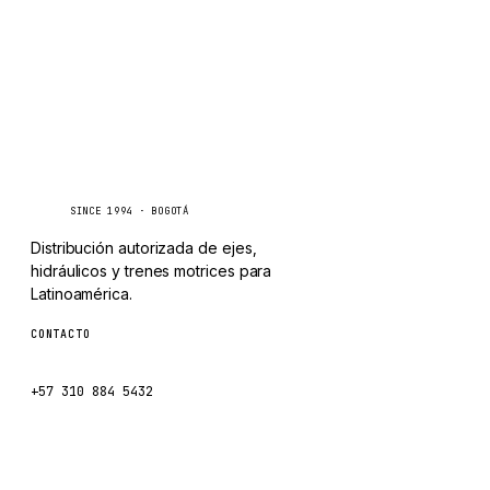
CHANGLIN
IVECO
Caseetrans
C
SINCE 1994 · BOGOTÁ
Distribución autorizada de ejes,
hidráulicos y trenes motrices para
Latinoamérica.
CONTACTO
ventas@caseetrans.com
+57 310 884 5432