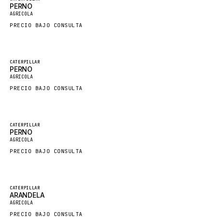
PERNO
Nuevo
FAUN
AGRICOLA
PRECIO BAJO CONSULTA
GROVE
MOXY
MAFI
Destacado
CATERPILLAR
PERNO
Nuevo
LINDE
AGRICOLA
PRECIO BAJO CONSULTA
MANNESMANN
CLAAS
ATLAS COPCO
Destacado
CATERPILLAR
PERNO
Nuevo
ROTA
AGRICOLA
PRECIO BAJO CONSULTA
SANDVIK
HYCO
HOOD
Destacado
CATERPILLAR
ARANDELA
Nuevo
HIAB
AGRICOLA
PRECIO BAJO CONSULTA
HEIL