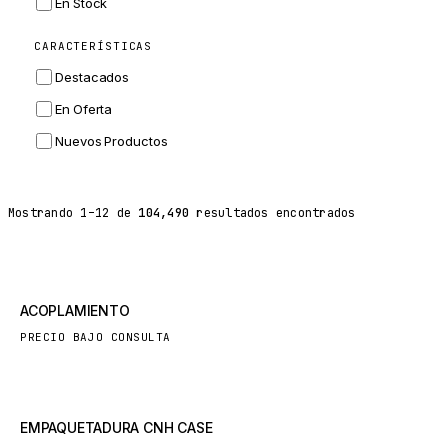
En Stock
ZF
CARACTERÍSTICAS
LANDINI
Destacados
HITACHI
En Oferta
JLG
Nuevos Productos
DYNAPAC
TEREX
Mostrando
1
–
12
de
104,490
resultados encontrados
BALDWIN
DONALDSON
VOLVO
Nuevo
ACOPLAMIENTO
SANY
PRECIO BAJO CONSULTA
HIDROMEK
MANITOU
FOTON
Nuevo
EMPAQUETADURA CNH CASE
BOSCH