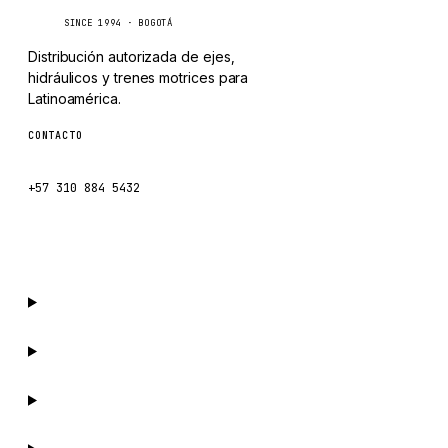
Caseetrans
C
SINCE 1994 · BOGOTÁ
Distribución autorizada de ejes,
hidráulicos y trenes motrices para
Latinoamérica.
CONTACTO
ventas@caseetrans.com
+57 310 884 5432