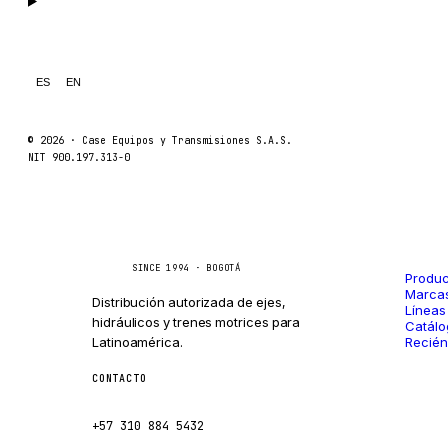
ES
EN
© 2026 ·
Case Equipos y Transmisiones S.A.S.
NIT 900.197.313-0
Catál
Caseetrans
C
SINCE 1994 · BOGOTÁ
Produc
Marca
Distribución autorizada de ejes,
Líneas
hidráulicos y trenes motrices para
Catálo
Latinoamérica.
Recién
CONTACTO
ventas@caseetrans.com
+57 310 884 5432