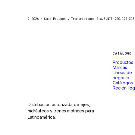
© 2026 ·
Case Equipos y Transmisiones S.A.S.
NIT 900.197.313
Máquinas
CATÁLOGO
Productos
que
Marcas
Líneas de
negocio
no paran.
Catálogos
Recién lle
Distribución autorizada de ejes,
hidráulicos y trenes motrices para
Latinoamérica.