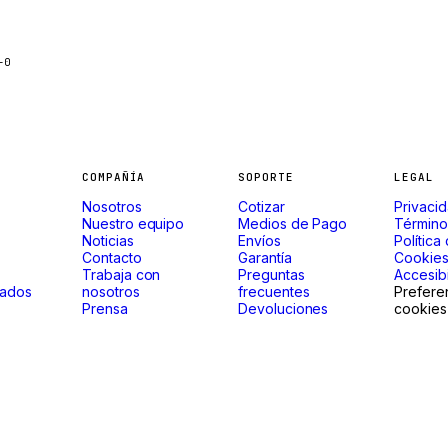
-0
COMPAÑÍA
SOPORTE
LEGAL
Nosotros
Cotizar
Privaci
Nuestro equipo
Medios de Pago
Término
Noticias
Envíos
Política
Contacto
Garantía
Cookie
Trabaja con
Preguntas
Accesibi
gados
nosotros
frecuentes
Prefere
Prensa
Devoluciones
cookies