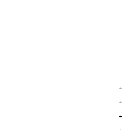
+
+
+