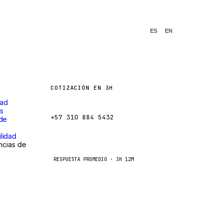
ES
EN
COTIZACIÓN EN 3H
dad
ventas@caseetrans.com
s
+57 310 884 5432
 de
s
lidad
WhatsApp
ncias de
RESPUESTA PROMEDIO · 3H 12M