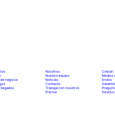
Legal
ogo
Compañía
Soport
tos
Nosotros
Cotizar
s
Nuestro equipo
Medios 
 de negocio
Noticias
Envíos
gos
Contacto
Garantí
 llegados
Trabaja con nosotros
Pregunt
Prensa
Devoluc