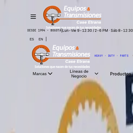
Saltar al contenido principal
|
Lun-Vie 9-12:30 / 2-6 PM · Sáb 8-12:30
DESDE 1994 · BOGOTÁ
|
ES
EN
HEAVY · DUTY · PARTS
Líneas de
Productos
Marcas
Negocio
Productos
CORONA DENTADA
PRODUCTOS
/
126891