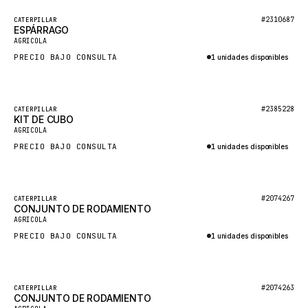
BOSCH
Destacado
#2310687
CATERPILLAR
HYBEL
ESPÁRRAGO
Nuevo
AGRICOLA
LIEBHERR
PRECIO BAJO CONSULTA
1 unidades disponibles
CUKUROVA
Consultar por WhatsApp
KALMAR
Destacado
#2385228
CATERPILLAR
SDLG
KIT DE CUBO
Nuevo
AGRICOLA
GENIE
PRECIO BAJO CONSULTA
1 unidades disponibles
MAHINDRA
Consultar por WhatsApp
GAME
Destacado
#2074267
CATERPILLAR
CARMIX
CONJUNTO DE RODAMIENTO
Nuevo
AGRICOLA
VALTRA
PRECIO BAJO CONSULTA
1 unidades disponibles
DIECI
Consultar por WhatsApp
DOOSAN
Destacado
#2074263
CATERPILLAR
HYSTER
CONJUNTO DE RODAMIENTO
Nuevo