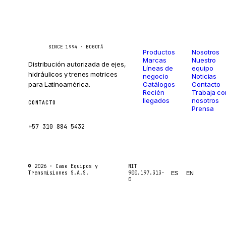
Catálogo
Compañí
Caseetrans
C
SINCE 1994 · BOGOTÁ
Productos
Nosotros
Marcas
Nuestro
Distribución autorizada de ejes,
Líneas de
equipo
hidráulicos y trenes motrices
negocio
Noticias
para Latinoamérica.
Catálogos
Contacto
Recién
Trabaja co
llegados
nosotros
CONTACTO
Prensa
ventas@caseetrans.com
+57 310 884 5432
© 2026 ·
Case Equipos y
NIT
Transmisiones S.A.S.
900.197.313-
ES
EN
0