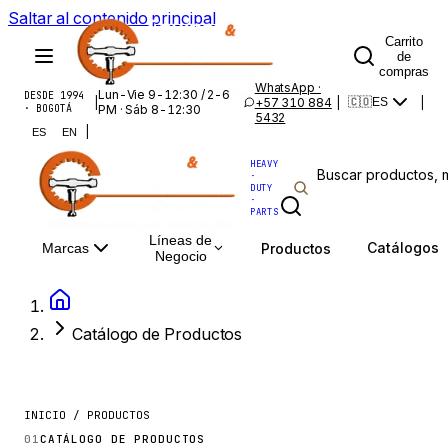
Saltar al contenido principal
Carrito
de
compras
WhatsApp ·
Lun-Vie 9-12:30 / 2-6
DESDE 1994
|
+57 310 884
|
|
🇨🇴
ES
· BOGOTÁ
PM · Sáb 8-12:30
5432
|
ES
EN
HEAVY
·
DUTY
·
PARTS
Líneas de
Catálogos
Productos
Marcas
Negocio
Catálogo de Productos
INICIO / PRODUCTOS
01
CATÁLOGO DE PRODUCTOS