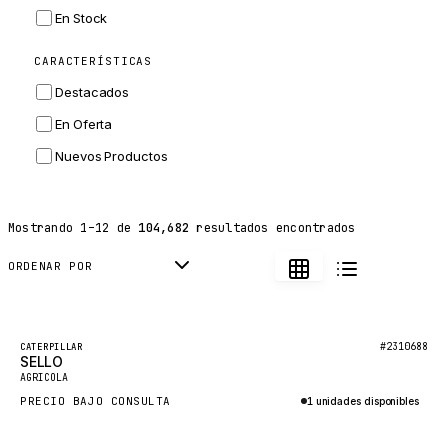
INGERSOLL RAND
En Stock
ZF
CARACTERÍSTICAS
LANDINI
Destacados
HITACHI
En Oferta
JLG
Nuevos Productos
DYNAPAC
TEREX
Mostrando
1
–
12
de
104,682
resultados encontrados
BALDWIN
DONALDSON
ORDENAR POR
VOLVO
SANY
Destacado
#2310688
CATERPILLAR
SELLO
HIDROMEK
Nuevo
AGRICOLA
MANITOU
PRECIO BAJO CONSULTA
1 unidades disponibles
FOTON
Consultar por WhatsApp