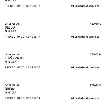
AGRICOLA
NACCO
PRECIO BAJO CONSULTA
1 unidades disponibles
FAUN
Consultar por WhatsApp
GROVE
Destacado
#2295092
CATERPILLAR
MOXY
SELLO
Nuevo
AGRICOLA
MAFI
PRECIO BAJO CONSULTA
1 unidades disponibles
LINDE
Consultar por WhatsApp
MANNESMANN
Destacado
#2264346
CATERPILLAR
CLAAS
ESPÁRRAGO
Nuevo
AGRICOLA
ATLAS COPCO
PRECIO BAJO CONSULTA
1 unidades disponibles
ROTA
Consultar por WhatsApp
SANDVIK
Destacado
HYCO
#2161602
CATERPILLAR
BRIDA
Nuevo
AGRICOLA
HOOD
PRECIO BAJO CONSULTA
1 unidades disponibles
HIAB
Consultar por WhatsApp