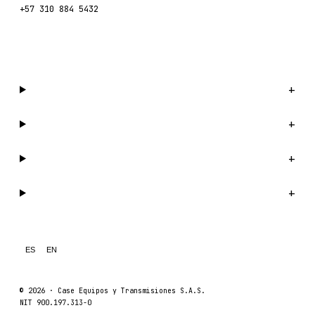
+57 310 884 5432
Escríbenos por WhatsApp →
Catálogo
+
Compañía
+
Soporte
+
Legal
+
ES
EN
© 2026 ·
Case Equipos y Transmisiones S.A.S.
NIT 900.197.313-0