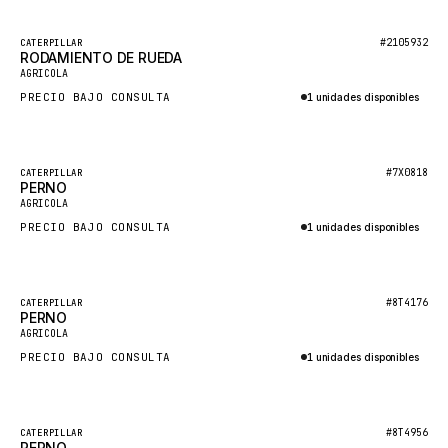
HEIL
GROVE CRANE
Destacado
#2105932
CATERPILLAR
RODAMIENTO DE RUEDA
Nuevo
GRADALL
AGRICOLA
PRECIO BAJO CONSULTA
1 unidades disponibles
GLENCOE
Consultar por WhatsApp
GEHL
FORD
Destacado
#7X0818
CATERPILLAR
PERNO
Nuevo
FIAT - HITACHI
AGRICOLA
PRECIO BAJO CONSULTA
1 unidades disponibles
COMMERCIAL HYDRAULICS
Consultar por WhatsApp
CLARK
JLC
Destacado
#8T4176
CATERPILLAR
PERNO
Nuevo
INTERNATIONAL HARVESTER
AGRICOLA
PRECIO BAJO CONSULTA
1 unidades disponibles
HYVA
Consultar por WhatsApp
KOBELCO
KONECRANES
Destacado
#8T4956
CATERPILLAR
PERNO