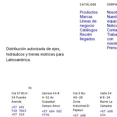
Máquinas
CATÁLOGO
COMP
Productos
Nosot
que
Marcas
Nuest
Líneas de
equi
negocio
Notic
no paran.
Catálogos
Conta
Recién
Traba
llegados
con
nosot
Prens
Distribución autorizada de ejes,
hidráulicos y trenes motrices para
Latinoamérica.
Bogotá
Medellín
Ibagué
Yopal
HQ
Cra 57 #14-
Carrera 54 #
Cra 5 No.
Calle 24
34 Puente
4-51 Av
49-38
# 8-24
Aranda
Guayabal
Zona
Barrio La
Campo Amor
Industrial El
Campina
+57 601
Papayo
718 7063
+57 604 501
+57 608
+57 310
7770
634
+57 608