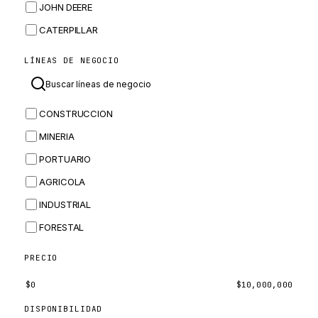
JOHN DEERE
CATERPILLAR
CNH
LÍNEAS DE NEGOCIO
MASSEY FERGUSON
BOMAG
CONSTRUCCION
BOBCAT
MINERIA
JCB
PORTUARIO
KOMATSU
AGRICOLA
CORTECO
INDUSTRIAL
KUBOTA
FORESTAL
MERLO
HYUNDAI
PRECIO
CARRARO
$
0
$
10,000,000
PERKINS
DISPONIBILIDAD