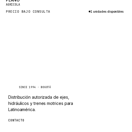
Nuevo
TAYLOR
AGRICOLA
PRECIO BAJO CONSULTA
1 unidades disponibles
CHANGLIN
Consultar por WhatsApp
IVECO
Caseetrans
C
SINCE 1994 · BOGOTÁ
Distribución autorizada de ejes,
hidráulicos y trenes motrices para
Latinoamérica.
CONTACTO
ventas@caseetrans.com