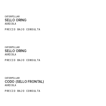
GROVE CRANE
GRADALL
Destacado
CATERPILLAR
SELLO ORING
Nuevo
GLENCOE
AGRICOLA
GEHL
PRECIO BAJO CONSULTA
FORD
FIAT - HITACHI
Destacado
CATERPILLAR
SELLO ORING
COMMERCIAL HYDRAULICS
Nuevo
AGRICOLA
CLARK
PRECIO BAJO CONSULTA
JLC
INTERNATIONAL HARVESTER
Destacado
CATERPILLAR
CODO (SELLO FRONTAL)
HYVA
Nuevo
AGRICOLA
KOBELCO
PRECIO BAJO CONSULTA
KONECRANES
TAYLOR