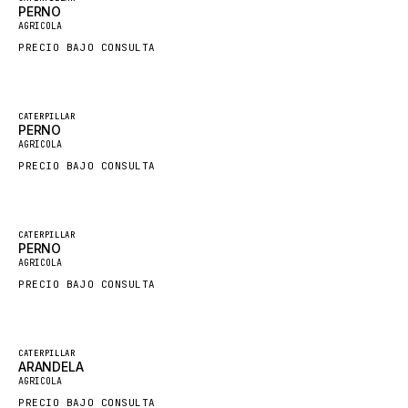
PERNO
Nuevo
FAUN
AGRICOLA
PRECIO BAJO CONSULTA
GROVE
MOXY
MAFI
Destacado
CATERPILLAR
PERNO
Nuevo
LINDE
AGRICOLA
PRECIO BAJO CONSULTA
MANNESMANN
CLAAS
ATLAS COPCO
Destacado
CATERPILLAR
PERNO
Nuevo
ROTA
AGRICOLA
PRECIO BAJO CONSULTA
SANDVIK
HYCO
HOOD
Destacado
CATERPILLAR
ARANDELA
Nuevo
HIAB
AGRICOLA
PRECIO BAJO CONSULTA
HEIL