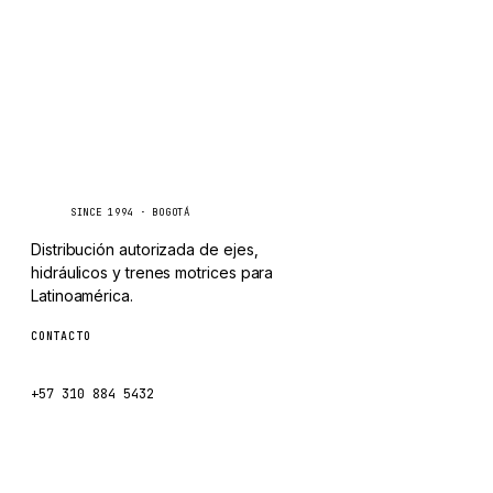
CHANGLIN
IVECO
Caseetrans
C
SINCE 1994 · BOGOTÁ
Distribución autorizada de ejes,
hidráulicos y trenes motrices para
Latinoamérica.
CONTACTO
ventas@caseetrans.com
+57 310 884 5432