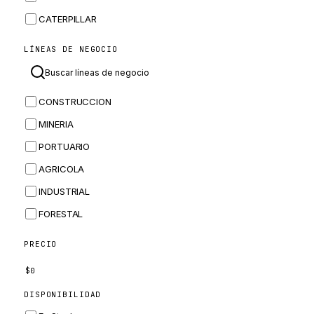
CATERPILLAR
CNH
LÍNEAS DE NEGOCIO
MASSEY FERGUSON
BOMAG
CONSTRUCCION
BOBCAT
MINERIA
JCB
PORTUARIO
KOMATSU
AGRICOLA
CORTECO
INDUSTRIAL
KUBOTA
FORESTAL
MERLO
HYUNDAI
PRECIO
CARRARO
$
0
PERKINS
DISPONIBILIDAD
INGERSOLL RAND