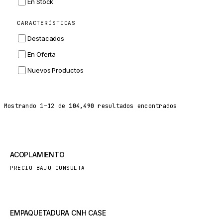
En Stock
ZF
CARACTERÍSTICAS
LANDINI
Destacados
HITACHI
En Oferta
JLG
Nuevos Productos
DYNAPAC
TEREX
Mostrando
1
–
12
de
104,490
resultados encontrados
BALDWIN
DONALDSON
VOLVO
Nuevo
ACOPLAMIENTO
SANY
PRECIO BAJO CONSULTA
HIDROMEK
MANITOU
FOTON
Nuevo
EMPAQUETADURA CNH CASE
BOSCH