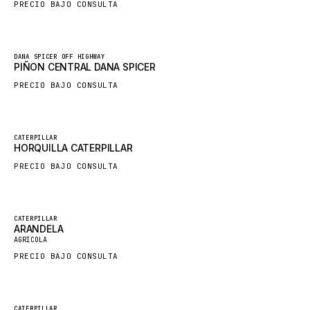
PRECIO BAJO CONSULTA
HYBEL
LIEBHERR
Nuevo
DANA SPICER OFF HIGHWAY
CUKUROVA
PIÑON CENTRAL DANA SPICER
KALMAR
PRECIO BAJO CONSULTA
SDLG
GENIE
Nuevo
CATERPILLAR
HORQUILLA CATERPILLAR
MAHINDRA
PRECIO BAJO CONSULTA
GAME
CARMIX
VALTRA
Destacado
CATERPILLAR
ARANDELA
Nuevo
DIECI
AGRICOLA
PRECIO BAJO CONSULTA
DOOSAN
HYSTER
NACCO
Destacado
CATERPILLAR