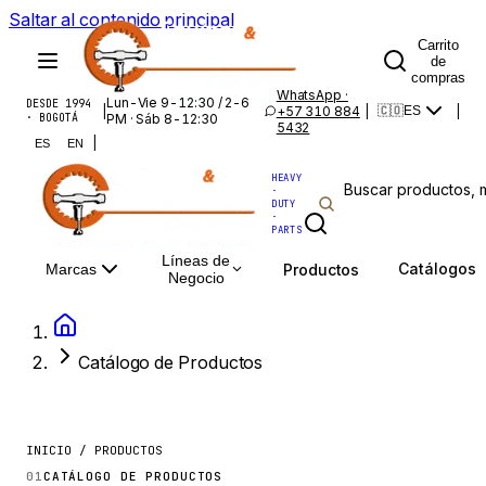
Saltar al contenido principal
Carrito
de
compras
WhatsApp ·
Lun-Vie 9-12:30 / 2-6
DESDE 1994
|
+57 310 884
|
|
🇨🇴
ES
· BOGOTÁ
PM · Sáb 8-12:30
5432
|
ES
EN
HEAVY
·
DUTY
·
PARTS
Líneas de
Catálogos
Productos
Marcas
Negocio
Catálogo de Productos
INICIO / PRODUCTOS
01
CATÁLOGO DE PRODUCTOS