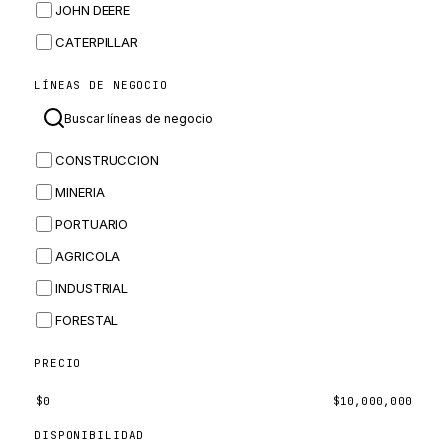
JOHN DEERE
CATERPILLAR
CNH
LÍNEAS DE NEGOCIO
MASSEY FERGUSON
BOMAG
CONSTRUCCION
BOBCAT
MINERIA
JCB
PORTUARIO
KOMATSU
AGRICOLA
CORTECO
INDUSTRIAL
KUBOTA
FORESTAL
MERLO
HYUNDAI
PRECIO
CARRARO
$
0
$
10,000,000
PERKINS
DISPONIBILIDAD