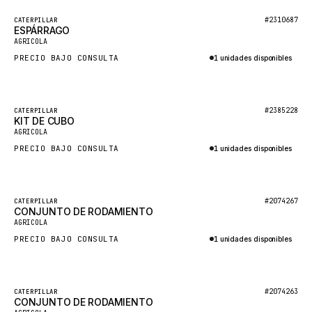
BOSCH
Destacado
#2310687
CATERPILLAR
HYBEL
ESPÁRRAGO
Nuevo
AGRICOLA
LIEBHERR
PRECIO BAJO CONSULTA
1 unidades disponibles
CUKUROVA
Consultar por WhatsApp
KALMAR
Destacado
#2385228
CATERPILLAR
SDLG
KIT DE CUBO
Nuevo
AGRICOLA
GENIE
PRECIO BAJO CONSULTA
1 unidades disponibles
MAHINDRA
Consultar por WhatsApp
GAME
Destacado
#2074267
CATERPILLAR
CARMIX
CONJUNTO DE RODAMIENTO
Nuevo
AGRICOLA
VALTRA
PRECIO BAJO CONSULTA
1 unidades disponibles
DIECI
Consultar por WhatsApp
DOOSAN
Destacado
#2074263
CATERPILLAR
HYSTER
CONJUNTO DE RODAMIENTO
Nuevo