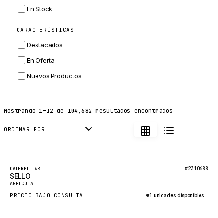
INGERSOLL RAND
En Stock
ZF
CARACTERÍSTICAS
LANDINI
Destacados
HITACHI
En Oferta
JLG
Nuevos Productos
DYNAPAC
TEREX
Mostrando
1
–
12
de
104,682
resultados encontrados
BALDWIN
DONALDSON
ORDENAR POR
VOLVO
SANY
Destacado
#2310688
CATERPILLAR
SELLO
HIDROMEK
Nuevo
AGRICOLA
MANITOU
PRECIO BAJO CONSULTA
1 unidades disponibles
FOTON
Consultar por WhatsApp