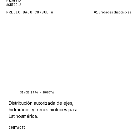
Nuevo
TAYLOR
AGRICOLA
PRECIO BAJO CONSULTA
1 unidades disponibles
CHANGLIN
Consultar por WhatsApp
IVECO
Caseetrans
C
SINCE 1994 · BOGOTÁ
Distribución autorizada de ejes,
hidráulicos y trenes motrices para
Latinoamérica.
CONTACTO
ventas@caseetrans.com