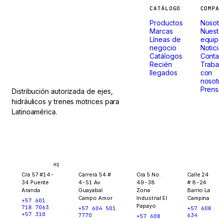
Máquinas
CATÁLOGO
COMP
Productos
Nosot
que
Marcas
Nuest
Líneas de
equi
negocio
Notic
no paran.
Catálogos
Conta
Recién
Traba
llegados
con
nosot
Prens
Distribución autorizada de ejes,
hidráulicos y trenes motrices para
Latinoamérica.
Bogotá
Medellín
Ibagué
Yopal
HQ
Cra 57 #14-
Carrera 54 #
Cra 5 No.
Calle 24
34 Puente
4-51 Av
49-38
# 8-24
Aranda
Guayabal
Zona
Barrio La
Campo Amor
Industrial El
Campina
+57 601
Papayo
718 7063
+57 604 501
+57 608
+57 310
7770
634
+57 608