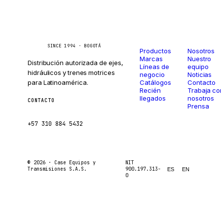
Catálogo
Compañí
Caseetrans
C
SINCE 1994 · BOGOTÁ
Productos
Nosotros
Marcas
Nuestro
Distribución autorizada de ejes,
Líneas de
equipo
hidráulicos y trenes motrices
negocio
Noticias
para Latinoamérica.
Catálogos
Contacto
Recién
Trabaja co
llegados
nosotros
CONTACTO
Prensa
ventas@caseetrans.com
+57 310 884 5432
© 2026 ·
Case Equipos y
NIT
Transmisiones S.A.S.
900.197.313-
ES
EN
0