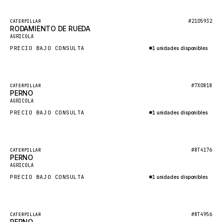
HEIL
GROVE CRANE
Destacado
#2105932
CATERPILLAR
RODAMIENTO DE RUEDA
Nuevo
GRADALL
AGRICOLA
PRECIO BAJO CONSULTA
1 unidades disponibles
GLENCOE
Consultar por WhatsApp
GEHL
FORD
Destacado
#7X0818
CATERPILLAR
PERNO
Nuevo
FIAT - HITACHI
AGRICOLA
PRECIO BAJO CONSULTA
1 unidades disponibles
COMMERCIAL HYDRAULICS
Consultar por WhatsApp
CLARK
JLC
Destacado
#8T4176
CATERPILLAR
PERNO
Nuevo
INTERNATIONAL HARVESTER
AGRICOLA
PRECIO BAJO CONSULTA
1 unidades disponibles
HYVA
Consultar por WhatsApp
KOBELCO
KONECRANES
Destacado
#8T4956
CATERPILLAR
PERNO