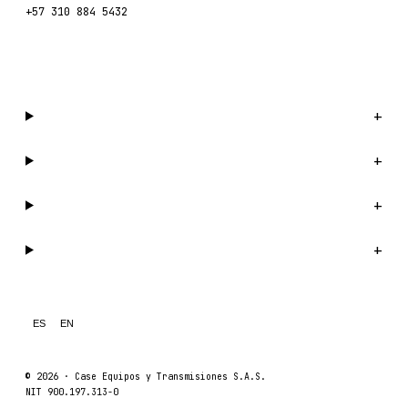
+57 310 884 5432
Escríbenos por WhatsApp →
Catálogo
+
Compañía
+
Soporte
+
Legal
+
ES
EN
© 2026 ·
Case Equipos y Transmisiones S.A.S.
NIT 900.197.313-0