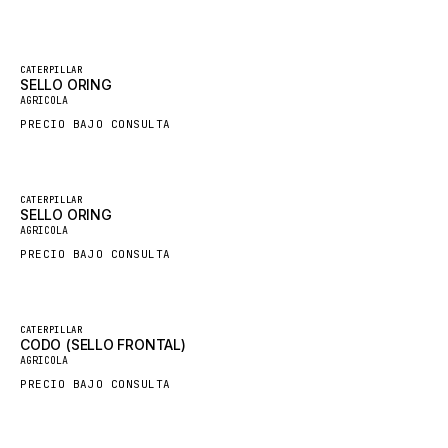
GROVE CRANE
GRADALL
Destacado
CATERPILLAR
SELLO ORING
Nuevo
GLENCOE
AGRICOLA
GEHL
PRECIO BAJO CONSULTA
FORD
FIAT - HITACHI
Destacado
CATERPILLAR
SELLO ORING
COMMERCIAL HYDRAULICS
Nuevo
AGRICOLA
CLARK
PRECIO BAJO CONSULTA
JLC
INTERNATIONAL HARVESTER
Destacado
CATERPILLAR
CODO (SELLO FRONTAL)
HYVA
Nuevo
AGRICOLA
KOBELCO
PRECIO BAJO CONSULTA
KONECRANES
TAYLOR