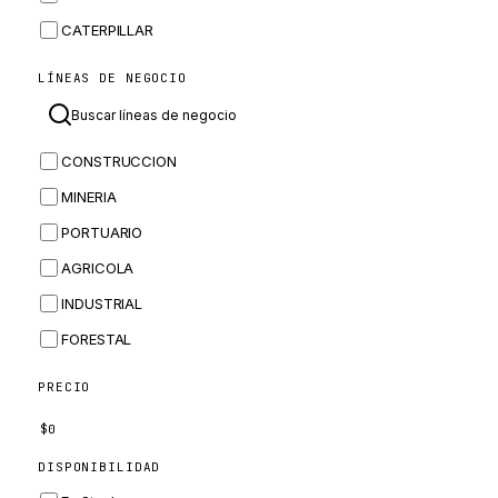
CATERPILLAR
CNH
LÍNEAS DE NEGOCIO
MASSEY FERGUSON
BOMAG
CONSTRUCCION
BOBCAT
MINERIA
JCB
PORTUARIO
KOMATSU
AGRICOLA
CORTECO
INDUSTRIAL
KUBOTA
FORESTAL
MERLO
HYUNDAI
PRECIO
CARRARO
$
0
PERKINS
DISPONIBILIDAD
INGERSOLL RAND