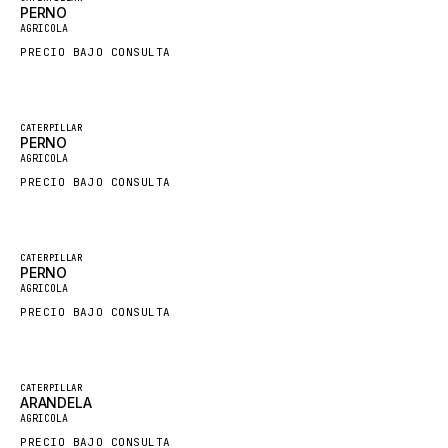
PERNO
Nuevo
FAUN
AGRICOLA
PRECIO BAJO CONSULTA
GROVE
MOXY
MAFI
Destacado
CATERPILLAR
PERNO
Nuevo
LINDE
AGRICOLA
PRECIO BAJO CONSULTA
MANNESMANN
CLAAS
ATLAS COPCO
Destacado
CATERPILLAR
PERNO
Nuevo
ROTA
AGRICOLA
PRECIO BAJO CONSULTA
SANDVIK
HYCO
HOOD
Destacado
CATERPILLAR
ARANDELA
Nuevo
HIAB
AGRICOLA
PRECIO BAJO CONSULTA
HEIL