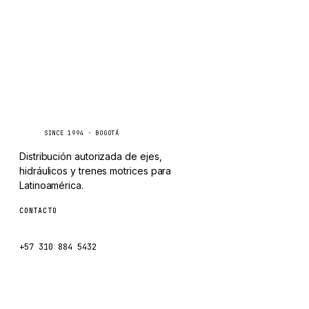
CHANGLIN
IVECO
Caseetrans
C
SINCE 1994 · BOGOTÁ
Distribución autorizada de ejes,
hidráulicos y trenes motrices para
Latinoamérica.
CONTACTO
ventas@caseetrans.com
+57 310 884 5432