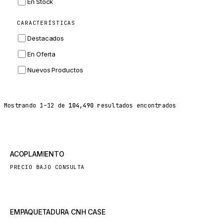
En Stock
ZF
CARACTERÍSTICAS
LANDINI
Destacados
HITACHI
En Oferta
JLG
Nuevos Productos
DYNAPAC
TEREX
Mostrando
1
–
12
de
104,490
resultados encontrados
BALDWIN
DONALDSON
VOLVO
Nuevo
ACOPLAMIENTO
SANY
PRECIO BAJO CONSULTA
HIDROMEK
MANITOU
FOTON
Nuevo
EMPAQUETADURA CNH CASE
BOSCH