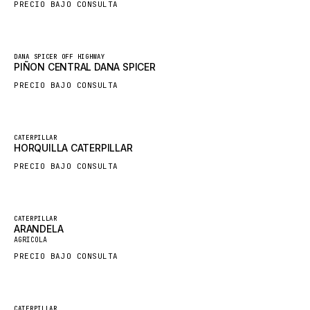
PRECIO BAJO CONSULTA
HYBEL
LIEBHERR
Nuevo
DANA SPICER OFF HIGHWAY
CUKUROVA
PIÑON CENTRAL DANA SPICER
KALMAR
PRECIO BAJO CONSULTA
SDLG
GENIE
Nuevo
CATERPILLAR
HORQUILLA CATERPILLAR
MAHINDRA
PRECIO BAJO CONSULTA
GAME
CARMIX
VALTRA
Destacado
CATERPILLAR
ARANDELA
Nuevo
DIECI
AGRICOLA
PRECIO BAJO CONSULTA
DOOSAN
HYSTER
NACCO
Destacado
CATERPILLAR