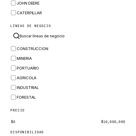
JOHN DEERE
CATERPILLAR
CNH
LÍNEAS DE NEGOCIO
MASSEY FERGUSON
BOMAG
CONSTRUCCION
BOBCAT
MINERIA
JCB
PORTUARIO
KOMATSU
AGRICOLA
CORTECO
INDUSTRIAL
KUBOTA
FORESTAL
MERLO
HYUNDAI
PRECIO
CARRARO
$
0
$
10,000,000
PERKINS
DISPONIBILIDAD