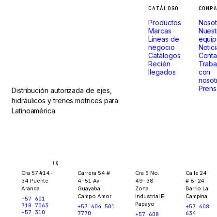
Máquinas
CATÁLOGO
COMP
Productos
Nosot
que
Marcas
Nuest
Líneas de
equi
negocio
Notic
no paran.
Catálogos
Conta
Recién
Traba
llegados
con
nosot
Prens
Distribución autorizada de ejes,
hidráulicos y trenes motrices para
Latinoamérica.
Bogotá
Medellín
Ibagué
Yopal
HQ
Cra 57 #14-
Carrera 54 #
Cra 5 No.
Calle 24
34 Puente
4-51 Av
49-38
# 8-24
Aranda
Guayabal
Zona
Barrio La
Campo Amor
Industrial El
Campina
+57 601
Papayo
718 7063
+57 604 501
+57 608
+57 310
7770
634
+57 608