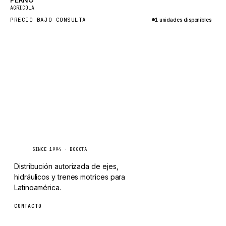
Nuevo
TAYLOR
AGRICOLA
PRECIO BAJO CONSULTA
1 unidades disponibles
CHANGLIN
Consultar por WhatsApp
IVECO
Caseetrans
C
SINCE 1994 · BOGOTÁ
Distribución autorizada de ejes,
hidráulicos y trenes motrices para
Latinoamérica.
CONTACTO
ventas@caseetrans.com