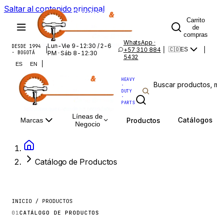
Saltar al contenido principal
Carrito
de
compras
WhatsApp ·
Lun-Vie 9-12:30 / 2-6
DESDE 1994
|
+57 310 884
|
|
🇨🇴
ES
· BOGOTÁ
PM · Sáb 8-12:30
5432
|
ES
EN
HEAVY
·
DUTY
·
PARTS
Líneas de
Catálogos
Productos
Marcas
Negocio
Catálogo de Productos
INICIO / PRODUCTOS
01
CATÁLOGO DE PRODUCTOS