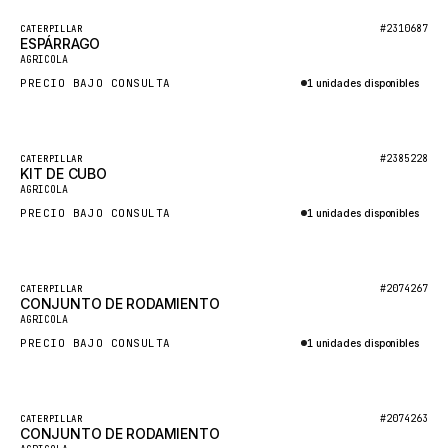
BOSCH
Destacado
#2310687
CATERPILLAR
HYBEL
ESPÁRRAGO
Nuevo
AGRICOLA
LIEBHERR
PRECIO BAJO CONSULTA
1 unidades disponibles
CUKUROVA
Consultar por WhatsApp
KALMAR
Destacado
#2385228
CATERPILLAR
SDLG
KIT DE CUBO
Nuevo
AGRICOLA
GENIE
PRECIO BAJO CONSULTA
1 unidades disponibles
MAHINDRA
Consultar por WhatsApp
GAME
Destacado
#2074267
CATERPILLAR
CARMIX
CONJUNTO DE RODAMIENTO
Nuevo
AGRICOLA
VALTRA
PRECIO BAJO CONSULTA
1 unidades disponibles
DIECI
Consultar por WhatsApp
DOOSAN
Destacado
#2074263
CATERPILLAR
HYSTER
CONJUNTO DE RODAMIENTO
Nuevo