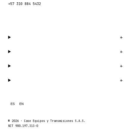
+57 310 884 5432
Escríbenos por WhatsApp →
Catálogo
+
Compañía
+
Soporte
+
Legal
+
ES
EN
© 2026 ·
Case Equipos y Transmisiones S.A.S.
NIT 900.197.313-0