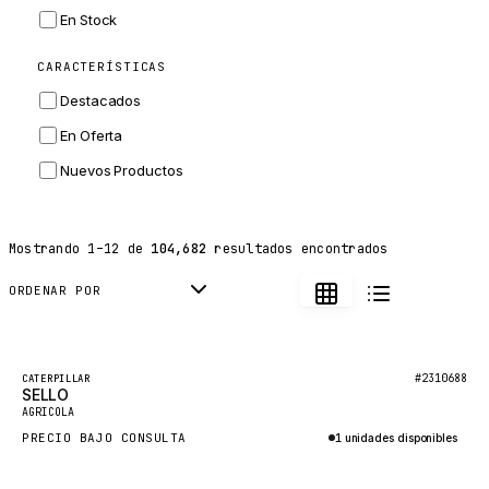
INGERSOLL RAND
En Stock
ZF
CARACTERÍSTICAS
LANDINI
Destacados
HITACHI
En Oferta
JLG
Nuevos Productos
DYNAPAC
TEREX
Mostrando
1
–
12
de
104,682
resultados encontrados
BALDWIN
DONALDSON
ORDENAR POR
VOLVO
SANY
Destacado
#2310688
CATERPILLAR
SELLO
HIDROMEK
Nuevo
AGRICOLA
MANITOU
PRECIO BAJO CONSULTA
1 unidades disponibles
FOTON
Consultar por WhatsApp