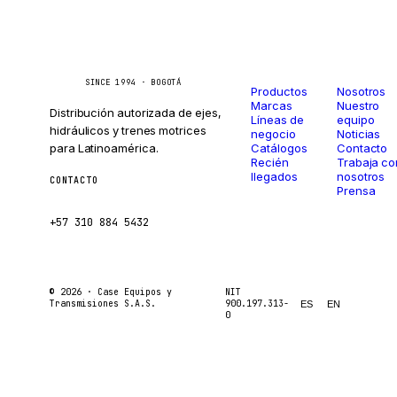
Catálogo
Compañí
Caseetrans
C
SINCE 1994 · BOGOTÁ
Productos
Nosotros
Marcas
Nuestro
Distribución autorizada de ejes,
Líneas de
equipo
hidráulicos y trenes motrices
negocio
Noticias
para Latinoamérica.
Catálogos
Contacto
Recién
Trabaja co
llegados
nosotros
CONTACTO
Prensa
ventas@caseetrans.com
+57 310 884 5432
© 2026 ·
Case Equipos y
NIT
Transmisiones S.A.S.
900.197.313-
ES
EN
0