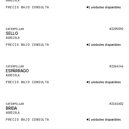
AGRICOLA
NACCO
PRECIO BAJO CONSULTA
1 unidades disponibles
FAUN
Consultar por WhatsApp
GROVE
Destacado
#2295092
CATERPILLAR
MOXY
SELLO
Nuevo
AGRICOLA
MAFI
PRECIO BAJO CONSULTA
1 unidades disponibles
LINDE
Consultar por WhatsApp
MANNESMANN
Destacado
#2264346
CATERPILLAR
CLAAS
ESPÁRRAGO
Nuevo
AGRICOLA
ATLAS COPCO
PRECIO BAJO CONSULTA
1 unidades disponibles
ROTA
Consultar por WhatsApp
SANDVIK
Destacado
HYCO
#2161602
CATERPILLAR
BRIDA
Nuevo
AGRICOLA
HOOD
PRECIO BAJO CONSULTA
1 unidades disponibles
HIAB
Consultar por WhatsApp