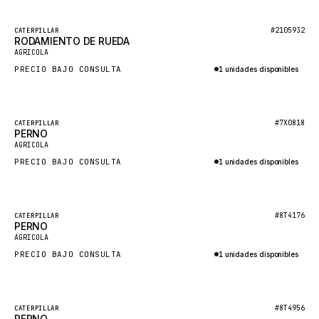
HEIL
GROVE CRANE
Destacado
#2105932
CATERPILLAR
RODAMIENTO DE RUEDA
Nuevo
GRADALL
AGRICOLA
PRECIO BAJO CONSULTA
1 unidades disponibles
GLENCOE
Consultar por WhatsApp
GEHL
FORD
Destacado
#7X0818
CATERPILLAR
PERNO
Nuevo
FIAT - HITACHI
AGRICOLA
PRECIO BAJO CONSULTA
1 unidades disponibles
COMMERCIAL HYDRAULICS
Consultar por WhatsApp
CLARK
JLC
Destacado
#8T4176
CATERPILLAR
PERNO
Nuevo
INTERNATIONAL HARVESTER
AGRICOLA
PRECIO BAJO CONSULTA
1 unidades disponibles
HYVA
Consultar por WhatsApp
KOBELCO
KONECRANES
Destacado
#8T4956
CATERPILLAR
PERNO