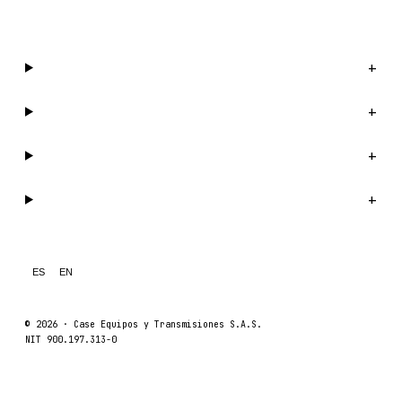
Escríbenos por WhatsApp →
Catálogo
+
Compañía
+
Soporte
+
Legal
+
ES
EN
© 2026 ·
Case Equipos y Transmisiones S.A.S.
NIT 900.197.313-0