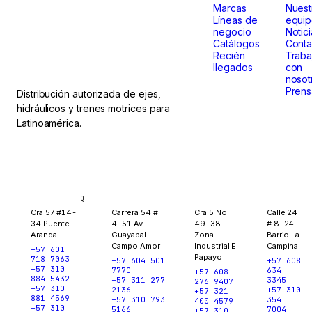
que
Marcas
Nuest
Líneas de
equi
negocio
Notic
no paran.
Catálogos
Conta
Recién
Traba
llegados
con
nosot
Prens
Distribución autorizada de ejes,
hidráulicos y trenes motrices para
Latinoamérica.
Bogotá
Medellín
Ibagué
Yopal
HQ
Cra 57 #14-
Carrera 54 #
Cra 5 No.
Calle 24
34 Puente
4-51 Av
49-38
# 8-24
Aranda
Guayabal
Zona
Barrio La
Campo Amor
Industrial El
Campina
+57 601
Papayo
718 7063
+57 604 501
+57 608
+57 310
7770
634
+57 608
884 5432
+57 311 277
3345
276 9407
+57 310
2136
+57 310
+57 321
881 4569
+57 310 793
354
400 4579
+57 310
5166
7004
+57 310