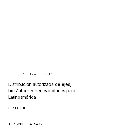
TAYLOR
Consultar por WhatsApp
CHANGLIN
IVECO
Caseetrans
C
SINCE 1994 · BOGOTÁ
Distribución autorizada de ejes,
hidráulicos y trenes motrices para
Latinoamérica.
CONTACTO
ventas@caseetrans.com
+57 310 884 5432