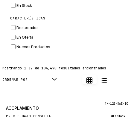
INGERSOLL RAND
En Stock
ZF
CARACTERÍSTICAS
LANDINI
Destacados
HITACHI
En Oferta
JLG
Nuevos Productos
DYNAPAC
TEREX
Mostrando
1
–
12
de
104,490
resultados encontrados
BALDWIN
DONALDSON
ORDENAR POR
VOLVO
SANY
Nuevo
#K-125-SAE-10
ACOPLAMIENTO
HIDROMEK
PRECIO BAJO CONSULTA
En Stock
MANITOU
Consultar por WhatsApp
FOTON