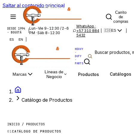
Saltar al contenido principal
Carrito
de
compras
WhatsApp ·
Lun-Vie 9-12:30 / 2-6
DESDE 1994
|
+57 310 884
|
|
🇨🇴
ES
· BOGOTÁ
PM · Sáb 8-12:30
5432
|
ES
EN
HEAVY
·
DUTY
·
PARTS
Líneas de
Catálogos
Productos
Marcas
Negocio
Catálogo de Productos
INICIO / PRODUCTOS
01
CATÁLOGO DE PRODUCTOS