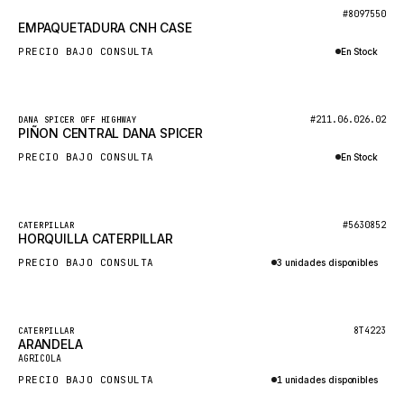
BOSCH
Nuevo
#8097550
EMPAQUETADURA CNH CASE
HYBEL
PRECIO BAJO CONSULTA
En Stock
LIEBHERR
Consultar por WhatsApp
CUKUROVA
Nuevo
#211.06.026.02
DANA SPICER OFF HIGHWAY
KALMAR
PIÑON CENTRAL DANA SPICER
SDLG
PRECIO BAJO CONSULTA
En Stock
GENIE
Consultar por WhatsApp
MAHINDRA
Nuevo
#5630852
CATERPILLAR
HORQUILLA CATERPILLAR
GAME
PRECIO BAJO CONSULTA
3 unidades disponibles
CARMIX
Consultar por WhatsApp
VALTRA
DIECI
Destacado
8T4223
CATERPILLAR
ARANDELA
Nuevo
DOOSAN
AGRICOLA
PRECIO BAJO CONSULTA
1 unidades disponibles
HYSTER