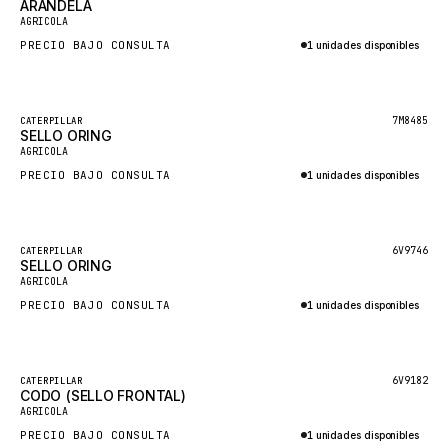
ARANDELA
HEIL
Nuevo
AGRICOLA
GROVE CRANE
PRECIO BAJO CONSULTA
1 unidades disponibles
GRADALL
Consultar por WhatsApp
GLENCOE
Destacado
7M8485
CATERPILLAR
SELLO ORING
GEHL
Nuevo
AGRICOLA
FORD
PRECIO BAJO CONSULTA
1 unidades disponibles
FIAT - HITACHI
Consultar por WhatsApp
COMMERCIAL HYDRAULICS
Destacado
6V9746
CATERPILLAR
SELLO ORING
CLARK
Nuevo
AGRICOLA
JLC
PRECIO BAJO CONSULTA
1 unidades disponibles
INTERNATIONAL HARVESTER
Consultar por WhatsApp
HYVA
Destacado
6V9182
CATERPILLAR
KOBELCO
CODO (SELLO FRONTAL)
Nuevo
AGRICOLA
KONECRANES
PRECIO BAJO CONSULTA
1 unidades disponibles