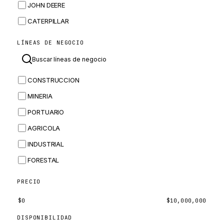
JOHN DEERE
CATERPILLAR
CNH
LÍNEAS DE NEGOCIO
MASSEY FERGUSON
BOMAG
CONSTRUCCION
BOBCAT
MINERIA
JCB
PORTUARIO
KOMATSU
AGRICOLA
CORTECO
INDUSTRIAL
KUBOTA
FORESTAL
MERLO
HYUNDAI
PRECIO
CARRARO
$
0
$
10,000,000
PERKINS
DISPONIBILIDAD