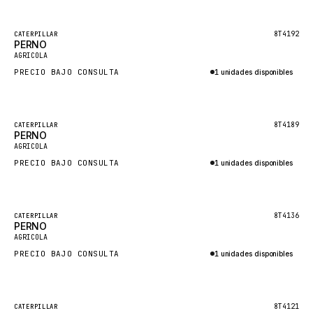
Consultar por WhatsApp
NACCO
FAUN
Destacado
8T4192
CATERPILLAR
PERNO
Nuevo
GROVE
AGRICOLA
PRECIO BAJO CONSULTA
1 unidades disponibles
MOXY
Consultar por WhatsApp
MAFI
LINDE
Destacado
8T4189
CATERPILLAR
PERNO
Nuevo
MANNESMANN
AGRICOLA
PRECIO BAJO CONSULTA
CLAAS
1 unidades disponibles
Consultar por WhatsApp
ATLAS COPCO
ROTA
Destacado
8T4136
CATERPILLAR
PERNO
Nuevo
SANDVIK
AGRICOLA
HYCO
PRECIO BAJO CONSULTA
1 unidades disponibles
HOOD
Consultar por WhatsApp
HIAB
Destacado
8T4121
CATERPILLAR