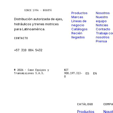
Catálogo
Compañí
Caseetrans
C
SINCE 1994 · BOGOTÁ
Productos
Nosotros
Marcas
Nuestro
Distribución autorizada de ejes,
Líneas de
equipo
hidráulicos y trenes motrices
negocio
Noticias
para Latinoamérica.
Catálogos
Contacto
Recién
Trabaja co
llegados
nosotros
CONTACTO
Prensa
ventas@caseetrans.com
+57 310 884 5432
© 2026 ·
Case Equipos y
NIT
Transmisiones S.A.S.
900.197.313-
ES
EN
0
Máquinas
CATÁLOGO
COMP
Productos
Nosot