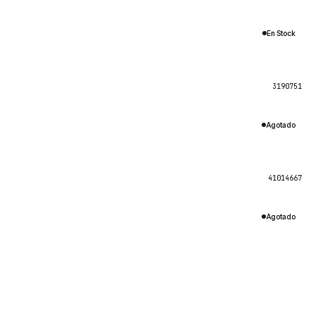
En Stock
3190751
Agotado
41014667
Agotado