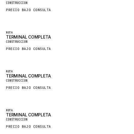
CONSTRUCCION
SDLG
PRECIO BAJO CONSULTA
GENIE
MAHINDRA
ROTA
GAME
TERMINAL COMPLETA
CONSTRUCCION
CARMIX
PRECIO BAJO CONSULTA
VALTRA
DIECI
ROTA
DOOSAN
TERMINAL COMPLETA
CONSTRUCCION
HYSTER
PRECIO BAJO CONSULTA
NACCO
FAUN
ROTA
GROVE
TERMINAL COMPLETA
CONSTRUCCION
MOXY
PRECIO BAJO CONSULTA
MAFI