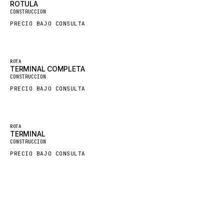
ROTULA
CONSTRUCCION
FORD
PRECIO BAJO CONSULTA
FIAT - HITACHI
COMMERCIAL HYDRAULICS
AGOTADO
CLARK
ROTA
TERMINAL COMPLETA
JLC
CONSTRUCCION
PRECIO BAJO CONSULTA
INTERNATIONAL HARVESTER
HYVA
AGOTADO
KOBELCO
ROTA
TERMINAL
KONECRANES
CONSTRUCCION
PRECIO BAJO CONSULTA
TAYLOR
CHANGLIN
IVECO