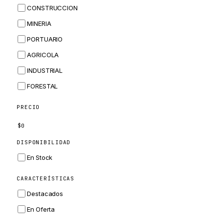
CONSTRUCCION
BOBCAT
MINERIA
JCB
PORTUARIO
KOMATSU
AGRICOLA
CORTECO
INDUSTRIAL
KUBOTA
FORESTAL
MERLO
HYUNDAI
PRECIO
CARRARO
$
0
PERKINS
DISPONIBILIDAD
INGERSOLL RAND
En Stock
ZF
CARACTERÍSTICAS
LANDINI
Destacados
HITACHI
En Oferta
JLG