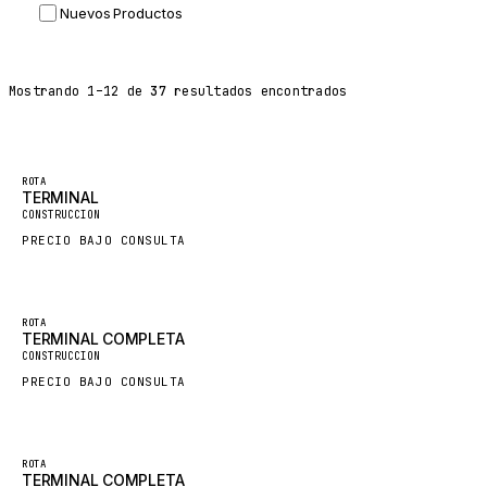
Nuevos Productos
DYNAPAC
TEREX
Mostrando
1
–
12
de
37
resultados encontrados
BALDWIN
DONALDSON
VOLVO
ROTA
TERMINAL
SANY
CONSTRUCCION
HIDROMEK
PRECIO BAJO CONSULTA
MANITOU
FOTON
ROTA
TERMINAL COMPLETA
BOSCH
CONSTRUCCION
HYBEL
PRECIO BAJO CONSULTA
LIEBHERR
CUKUROVA
ROTA
TERMINAL COMPLETA
KALMAR