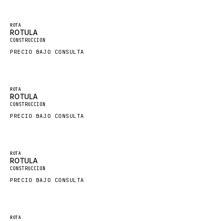
LINDE
ROTA
MANNESMANN
ROTULA
CONSTRUCCION
CLAAS
PRECIO BAJO CONSULTA
ATLAS COPCO
ROTA
ROTA
SANDVIK
ROTULA
CONSTRUCCION
HYCO
PRECIO BAJO CONSULTA
HOOD
HIAB
ROTA
HEIL
ROTULA
CONSTRUCCION
GROVE CRANE
PRECIO BAJO CONSULTA
GRADALL
GLENCOE
GEHL
ROTA