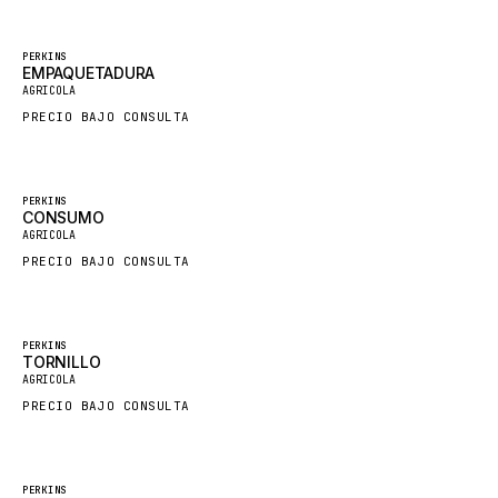
LINDE
Destacado
PERKINS
MANNESMANN
EMPAQUETADURA
AGRICOLA
CLAAS
PRECIO BAJO CONSULTA
ATLAS COPCO
ROTA
Destacado
PERKINS
SANDVIK
CONSUMO
AGRICOLA
HYCO
PRECIO BAJO CONSULTA
HOOD
HIAB
Destacado
PERKINS
HEIL
TORNILLO
AGRICOLA
GROVE CRANE
PRECIO BAJO CONSULTA
GRADALL
GLENCOE
Destacado
GEHL
PERKINS