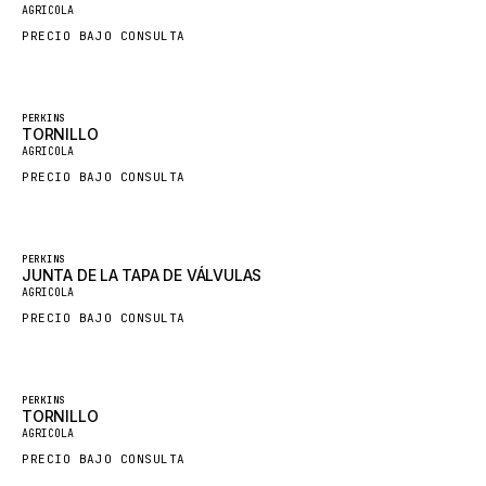
AGRICOLA
SDLG
PRECIO BAJO CONSULTA
GENIE
MAHINDRA
Destacado
PERKINS
GAME
TORNILLO
AGRICOLA
CARMIX
PRECIO BAJO CONSULTA
VALTRA
DIECI
Destacado
PERKINS
DOOSAN
JUNTA DE LA TAPA DE VÁLVULAS
AGRICOLA
HYSTER
PRECIO BAJO CONSULTA
NACCO
FAUN
Destacado
PERKINS
GROVE
TORNILLO
AGRICOLA
MOXY
PRECIO BAJO CONSULTA
MAFI