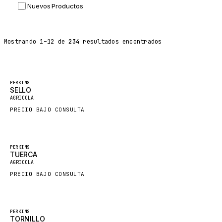
Nuevos Productos
DYNAPAC
TEREX
Mostrando
1
–
12
de
234
resultados encontrados
BALDWIN
DONALDSON
VOLVO
Destacado
PERKINS
SELLO
SANY
AGRICOLA
HIDROMEK
PRECIO BAJO CONSULTA
MANITOU
FOTON
Destacado
PERKINS
TUERCA
BOSCH
AGRICOLA
HYBEL
PRECIO BAJO CONSULTA
LIEBHERR
CUKUROVA
Destacado
PERKINS
TORNILLO
KALMAR