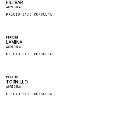
FILTRAR
AGRICOLA
FORD
PRECIO BAJO CONSULTA
FIAT - HITACHI
COMMERCIAL HYDRAULICS
CLARK
Destacado
PERKINS
LÁMINA
JLC
AGRICOLA
PRECIO BAJO CONSULTA
INTERNATIONAL HARVESTER
HYVA
KOBELCO
Destacado
PERKINS
TORNILLO
KONECRANES
AGRICOLA
PRECIO BAJO CONSULTA
TAYLOR
CHANGLIN
IVECO