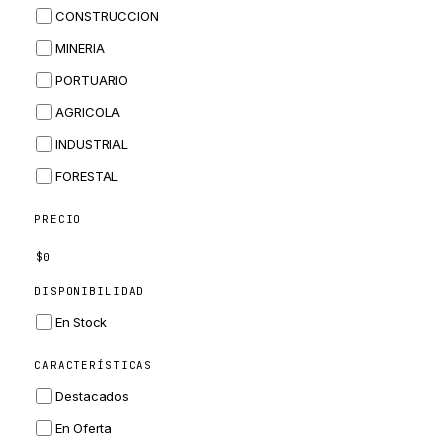
CONSTRUCCION
BOBCAT
MINERIA
JCB
PORTUARIO
KOMATSU
AGRICOLA
CORTECO
INDUSTRIAL
KUBOTA
FORESTAL
MERLO
HYUNDAI
PRECIO
CARRARO
$
0
PERKINS
DISPONIBILIDAD
INGERSOLL RAND
En Stock
ZF
CARACTERÍSTICAS
LANDINI
Destacados
HITACHI
En Oferta
JLG