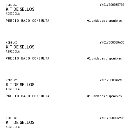
Destacado
YY01V00005R700
KOBELCO
MOXY
KIT DE SELLOS
AGRICOLA
MAFI
PRECIO BAJO CONSULTA
1 unidades disponibles
LINDE
Consultar por WhatsApp
MANNESMANN
Destacado
YY01V00005R600
KOBELCO
CLAAS
KIT DE SELLOS
AGRICOLA
ATLAS COPCO
PRECIO BAJO CONSULTA
1 unidades disponibles
ROTA
Consultar por WhatsApp
SANDVIK
Destacado
HYCO
YY01V00004R910
KOBELCO
KIT DE SELLOS
AGRICOLA
HOOD
PRECIO BAJO CONSULTA
1 unidades disponibles
HIAB
Consultar por WhatsApp
HEIL
GROVE CRANE
Destacado
YY01V00004R900
KOBELCO
KIT DE SELLOS
GRADALL
AGRICOLA