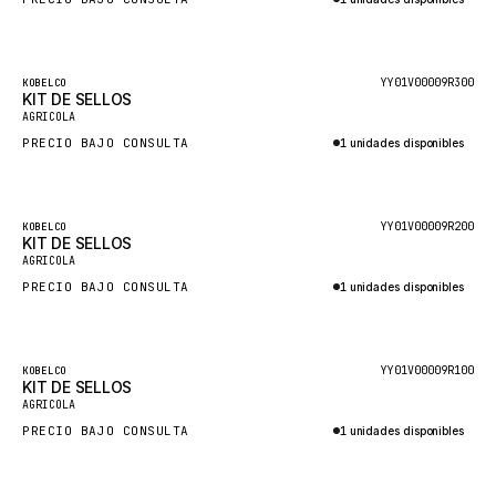
CUKUROVA
Consultar por WhatsApp
KALMAR
Destacado
YY01V00009R300
KOBELCO
SDLG
KIT DE SELLOS
AGRICOLA
GENIE
PRECIO BAJO CONSULTA
1 unidades disponibles
MAHINDRA
Consultar por WhatsApp
GAME
Destacado
YY01V00009R200
KOBELCO
CARMIX
KIT DE SELLOS
AGRICOLA
VALTRA
PRECIO BAJO CONSULTA
1 unidades disponibles
DIECI
Consultar por WhatsApp
DOOSAN
Destacado
YY01V00009R100
KOBELCO
HYSTER
KIT DE SELLOS
AGRICOLA
NACCO
PRECIO BAJO CONSULTA
1 unidades disponibles
FAUN
Consultar por WhatsApp
GROVE