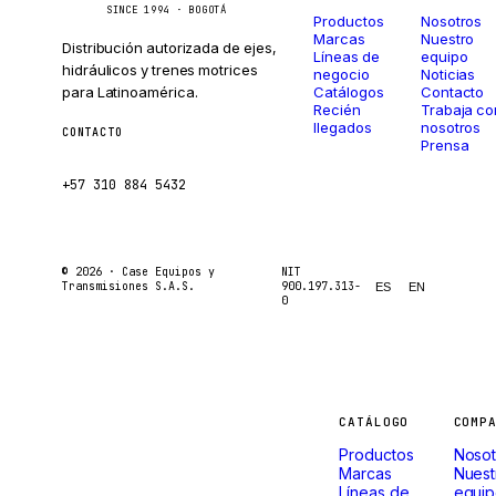
SINCE 1994 · BOGOTÁ
Productos
Nosotros
Marcas
Nuestro
Distribución autorizada de ejes,
Líneas de
equipo
hidráulicos y trenes motrices
negocio
Noticias
para Latinoamérica.
Catálogos
Contacto
Recién
Trabaja co
llegados
nosotros
CONTACTO
Prensa
ventas@caseetrans.com
+57 310 884 5432
© 2026 ·
Case Equipos y
NIT
Transmisiones S.A.S.
900.197.313-
ES
EN
0
Máquinas
CATÁLOGO
COMP
Productos
Nosot
Marcas
Nuest
Líneas de
equi