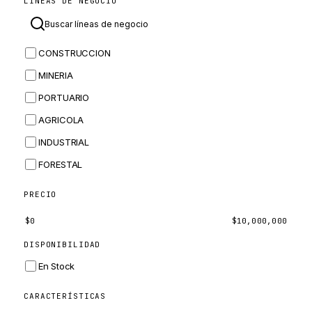
LÍNEAS DE NEGOCIO
MASSEY FERGUSON
BOMAG
CONSTRUCCION
BOBCAT
MINERIA
JCB
PORTUARIO
KOMATSU
AGRICOLA
CORTECO
INDUSTRIAL
KUBOTA
FORESTAL
MERLO
HYUNDAI
PRECIO
CARRARO
$
0
$
10,000,000
PERKINS
DISPONIBILIDAD
INGERSOLL RAND
En Stock
ZF
CARACTERÍSTICAS
LANDINI