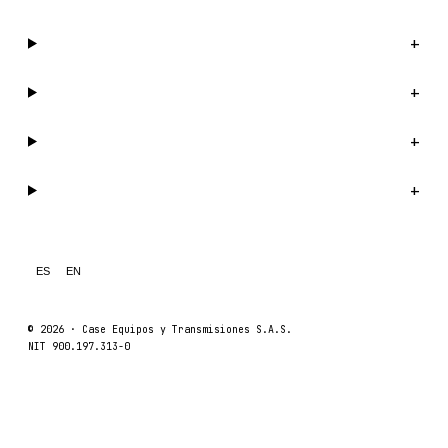
Catálogo
+
Compañía
+
Soporte
+
Legal
+
ES
EN
© 2026 ·
Case Equipos y Transmisiones S.A.S.
NIT 900.197.313-0
Catálogo
Compañí
Caseetrans
C