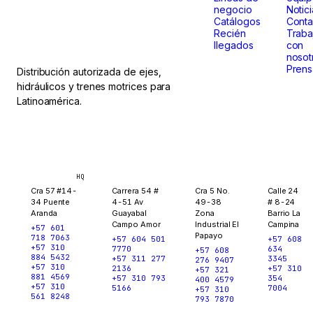
que
negocio
Notic
no paran.
Catálogos
Conta
Recién
Traba
llegados
con
nosot
Prens
Distribución autorizada de ejes,
hidráulicos y trenes motrices para
Latinoamérica.
Bogotá
Medellín
Ibagué
Yopal
HQ
Cra 57 #14-
Carrera 54 #
Cra 5 No.
Calle 24
34 Puente
4-51 Av
49-38
# 8-24
Aranda
Guayabal
Zona
Barrio La
Campo Amor
Industrial El
Campina
+57 601
Papayo
718 7063
+57 604 501
+57 608
+57 310
7770
634
+57 608
884 5432
+57 311 277
3345
276 9407
+57 310
2136
+57 310
+57 321
881 4569
+57 310 793
354
400 4579
+57 310
5166
7004
+57 310
561 8248
793 7870