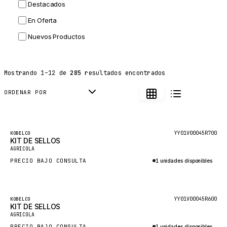
Destacados
HITACHI
En Oferta
JLG
Nuevos Productos
DYNAPAC
TEREX
Mostrando
1
–
12
de
285
resultados encontrados
BALDWIN
DONALDSON
ORDENAR POR
VOLVO
SANY
Destacado
YY01V00045R700
KOBELCO
KIT DE SELLOS
HIDROMEK
AGRICOLA
MANITOU
PRECIO BAJO CONSULTA
1 unidades disponibles
FOTON
Consultar por WhatsApp
BOSCH
Destacado
YY01V00045R600
KOBELCO
HYBEL
KIT DE SELLOS
AGRICOLA
LIEBHERR
PRECIO BAJO CONSULTA
1 unidades disponibles