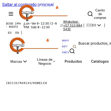
Saltar al contenido principal
Carrito
de
compras
WhatsApp ·
Lun-Vie 9-12:30 / 2-6
DESDE 1994
|
+57 310 884
|
|
🇨🇴
ES
· BOGOTÁ
PM · Sáb 8-12:30
5432
|
ES
EN
HEAVY
·
DUTY
·
PARTS
Líneas de
Productos
Catálogos
Marcas
Negocio
INICIO
/
MARCAS
/
KOBELCO
KOBELCO