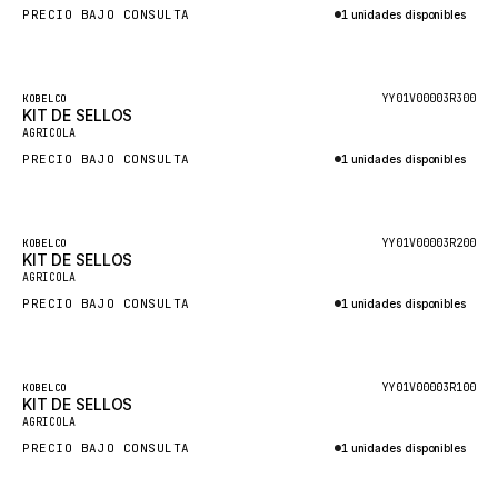
PRECIO BAJO CONSULTA
1 unidades disponibles
GLENCOE
Consultar por WhatsApp
GEHL
FORD
Destacado
YY01V00003R300
KOBELCO
KIT DE SELLOS
FIAT - HITACHI
AGRICOLA
PRECIO BAJO CONSULTA
1 unidades disponibles
COMMERCIAL HYDRAULICS
Consultar por WhatsApp
CLARK
JLC
Destacado
YY01V00003R200
KOBELCO
KIT DE SELLOS
INTERNATIONAL HARVESTER
AGRICOLA
PRECIO BAJO CONSULTA
1 unidades disponibles
HYVA
Consultar por WhatsApp
KOBELCO
KONECRANES
Destacado
YY01V00003R100
KOBELCO
KIT DE SELLOS
TAYLOR
AGRICOLA
PRECIO BAJO CONSULTA
1 unidades disponibles
CHANGLIN
Consultar por WhatsApp
IVECO