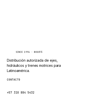
Caseetrans
C
SINCE 1994 · BOGOTÁ
Distribución autorizada de ejes,
hidráulicos y trenes motrices para
Latinoamérica.
CONTACTO
ventas@caseetrans.com
+57 310 884 5432
Escríbenos por WhatsApp →