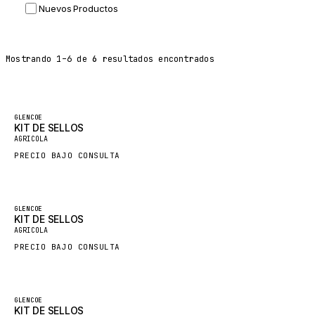
Nuevos Productos
DYNAPAC
TEREX
Mostrando
1
–
6
de
6
resultados encontrados
BALDWIN
DONALDSON
VOLVO
Destacado
GLENCOE
KIT DE SELLOS
SANY
AGRICOLA
HIDROMEK
PRECIO BAJO CONSULTA
MANITOU
FOTON
Destacado
GLENCOE
KIT DE SELLOS
BOSCH
AGRICOLA
HYBEL
PRECIO BAJO CONSULTA
LIEBHERR
CUKUROVA
Destacado
GLENCOE
KIT DE SELLOS
KALMAR