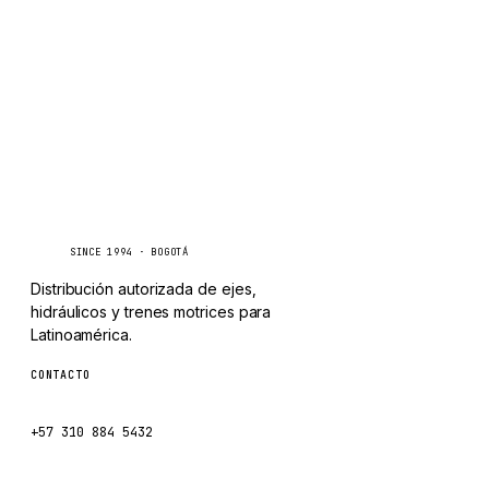
LINDE
MANNESMANN
CLAAS
ATLAS COPCO
ROTA
SANDVIK
Caseetrans
C
HYCO
SINCE 1994 · BOGOTÁ
HOOD
Distribución autorizada de ejes,
HIAB
hidráulicos y trenes motrices para
Latinoamérica.
HEIL
CONTACTO
GROVE CRANE
ventas@caseetrans.com
GRADALL
+57 310 884 5432
GLENCOE
GEHL