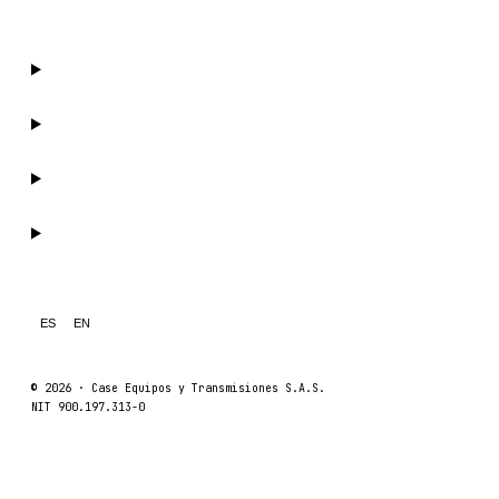
FORD
FIAT - HITACHI
COMMERCIAL HYDRAULICS
CLARK
JLC
INTERNATIONAL HARVESTER
HYVA
KOBELCO
KONECRANES
ES
EN
TAYLOR
CHANGLIN
© 2026 ·
Case Equipos y Transmisiones S.A.S.
NIT 900.197.313-0
IVECO