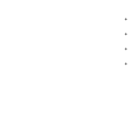
+
+
+
+