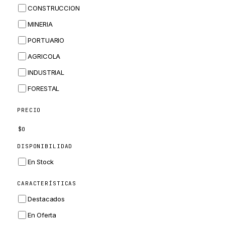
CONSTRUCCION
BOBCAT
MINERIA
JCB
PORTUARIO
KOMATSU
AGRICOLA
CORTECO
INDUSTRIAL
KUBOTA
FORESTAL
MERLO
HYUNDAI
PRECIO
CARRARO
$
0
PERKINS
DISPONIBILIDAD
INGERSOLL RAND
En Stock
ZF
CARACTERÍSTICAS
LANDINI
Destacados
HITACHI
En Oferta
JLG