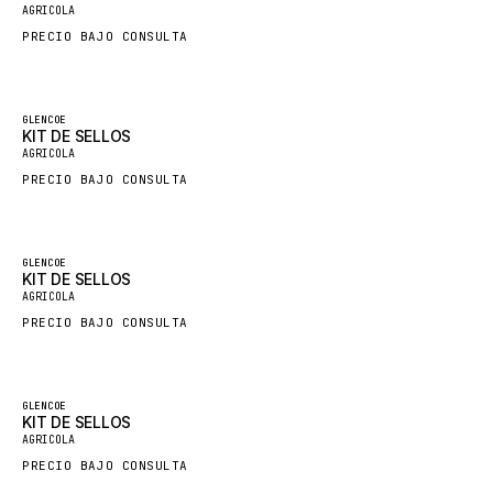
AGRICOLA
SDLG
PRECIO BAJO CONSULTA
GENIE
MAHINDRA
Destacado
GLENCOE
GAME
KIT DE SELLOS
AGRICOLA
CARMIX
PRECIO BAJO CONSULTA
VALTRA
DIECI
Destacado
GLENCOE
DOOSAN
KIT DE SELLOS
AGRICOLA
HYSTER
PRECIO BAJO CONSULTA
NACCO
FAUN
Destacado
GLENCOE
GROVE
KIT DE SELLOS
AGRICOLA
MOXY
PRECIO BAJO CONSULTA
MAFI