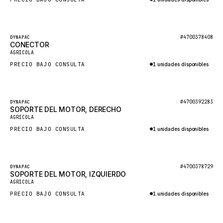
CUKUROVA
Consultar por WhatsApp
KALMAR
Destacado
#4700378408
DYNAPAC
SDLG
CONECTOR
AGRICOLA
GENIE
PRECIO BAJO CONSULTA
1 unidades disponibles
MAHINDRA
Consultar por WhatsApp
GAME
Destacado
#4700392283
DYNAPAC
CARMIX
SOPORTE DEL MOTOR, DERECHO
AGRICOLA
VALTRA
PRECIO BAJO CONSULTA
1 unidades disponibles
DIECI
Consultar por WhatsApp
DOOSAN
Destacado
#4700378729
DYNAPAC
HYSTER
SOPORTE DEL MOTOR, IZQUIERDO
AGRICOLA
NACCO
PRECIO BAJO CONSULTA
1 unidades disponibles
FAUN
Consultar por WhatsApp
GROVE