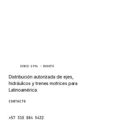
Caseetrans
C
SINCE 1994 · BOGOTÁ
Distribución autorizada de ejes,
hidráulicos y trenes motrices para
Latinoamérica.
CONTACTO
ventas@caseetrans.com
+57 310 884 5432
Escríbenos por WhatsApp →