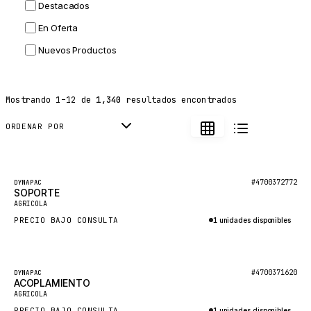
Destacados
HITACHI
En Oferta
JLG
Nuevos Productos
DYNAPAC
TEREX
Mostrando
1
–
12
de
1,340
resultados encontrados
BALDWIN
DONALDSON
ORDENAR POR
VOLVO
SANY
Destacado
#4700372772
DYNAPAC
SOPORTE
HIDROMEK
AGRICOLA
MANITOU
PRECIO BAJO CONSULTA
1 unidades disponibles
FOTON
Consultar por WhatsApp
BOSCH
Destacado
#4700371620
DYNAPAC
HYBEL
ACOPLAMIENTO
AGRICOLA
LIEBHERR
PRECIO BAJO CONSULTA
1 unidades disponibles