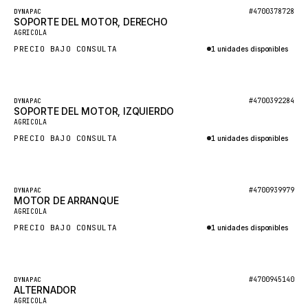
Destacado
#4700378728
DYNAPAC
MOXY
SOPORTE DEL MOTOR, DERECHO
AGRICOLA
MAFI
PRECIO BAJO CONSULTA
1 unidades disponibles
LINDE
Consultar por WhatsApp
MANNESMANN
Destacado
#4700392284
DYNAPAC
CLAAS
SOPORTE DEL MOTOR, IZQUIERDO
AGRICOLA
ATLAS COPCO
PRECIO BAJO CONSULTA
1 unidades disponibles
ROTA
Consultar por WhatsApp
SANDVIK
Destacado
HYCO
#4700939979
DYNAPAC
MOTOR DE ARRANQUE
AGRICOLA
HOOD
PRECIO BAJO CONSULTA
1 unidades disponibles
HIAB
Consultar por WhatsApp
HEIL
GROVE CRANE
Destacado
#4700945140
DYNAPAC
ALTERNADOR
GRADALL
AGRICOLA