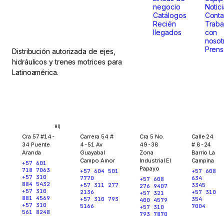
que
negocio
Notic
no paran.
Catálogos
Conta
Recién
Traba
llegados
con
nosot
Prens
Distribución autorizada de ejes,
hidráulicos y trenes motrices para
Latinoamérica.
Bogotá
Medellín
Ibagué
Yopal
HQ
Cra 57 #14-
Carrera 54 #
Cra 5 No.
Calle 24
34 Puente
4-51 Av
49-38
# 8-24
Aranda
Guayabal
Zona
Barrio La
Campo Amor
Industrial El
Campina
+57 601
Papayo
718 7063
+57 604 501
+57 608
+57 310
7770
634
+57 608
884 5432
+57 311 277
3345
276 9407
+57 310
2136
+57 310
+57 321
881 4569
+57 310 793
354
400 4579
+57 310
5166
7004
+57 310
561 8248
793 7870