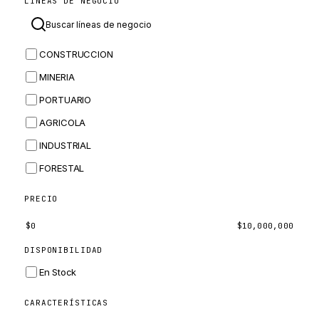
LÍNEAS DE NEGOCIO
MASSEY FERGUSON
BOMAG
CONSTRUCCION
BOBCAT
MINERIA
JCB
PORTUARIO
KOMATSU
AGRICOLA
CORTECO
INDUSTRIAL
KUBOTA
FORESTAL
MERLO
HYUNDAI
PRECIO
CARRARO
$
0
$
10,000,000
PERKINS
DISPONIBILIDAD
INGERSOLL RAND
En Stock
ZF
CARACTERÍSTICAS
LANDINI