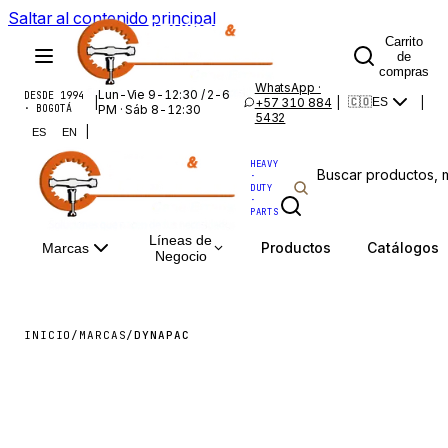
Saltar al contenido principal
Carrito
de
compras
WhatsApp ·
Lun-Vie 9-12:30 / 2-6
DESDE 1994
|
+57 310 884
|
|
🇨🇴
ES
· BOGOTÁ
PM · Sáb 8-12:30
5432
|
ES
EN
HEAVY
·
DUTY
·
PARTS
Líneas de
Productos
Catálogos
Marcas
Negocio
INICIO
/
MARCAS
/
DYNAPAC
DYNAPAC