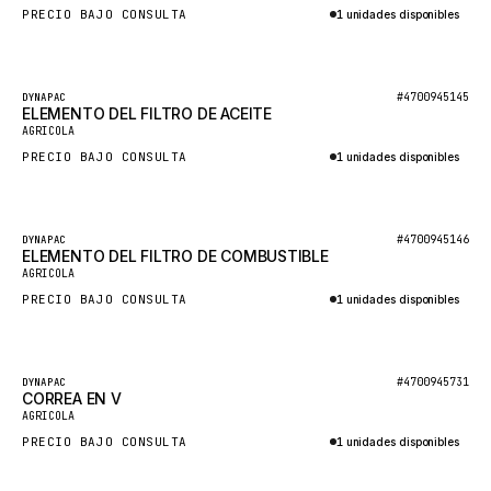
PRECIO BAJO CONSULTA
1 unidades disponibles
GLENCOE
Consultar por WhatsApp
GEHL
FORD
Destacado
#4700945145
DYNAPAC
ELEMENTO DEL FILTRO DE ACEITE
FIAT - HITACHI
AGRICOLA
PRECIO BAJO CONSULTA
1 unidades disponibles
COMMERCIAL HYDRAULICS
Consultar por WhatsApp
CLARK
JLC
Destacado
#4700945146
DYNAPAC
ELEMENTO DEL FILTRO DE COMBUSTIBLE
INTERNATIONAL HARVESTER
AGRICOLA
PRECIO BAJO CONSULTA
1 unidades disponibles
HYVA
Consultar por WhatsApp
KOBELCO
KONECRANES
Destacado
#4700945731
DYNAPAC
CORREA EN V
TAYLOR
AGRICOLA
PRECIO BAJO CONSULTA
1 unidades disponibles
CHANGLIN
Consultar por WhatsApp
IVECO