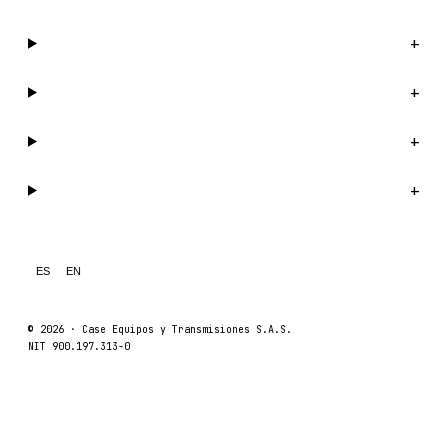
Catálogo
+
Compañía
+
Soporte
+
Legal
+
ES
EN
© 2026 ·
Case Equipos y Transmisiones S.A.S.
NIT 900.197.313-0
Catálogo
Compañí
Caseetrans
C