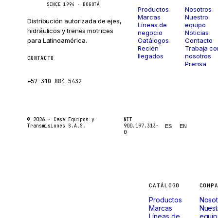
SINCE 1994 · BOGOTÁ
Productos
Nosotros
Marcas
Nuestro
Distribución autorizada de ejes,
Líneas de
equipo
hidráulicos y trenes motrices
negocio
Noticias
para Latinoamérica.
Catálogos
Contacto
Recién
Trabaja co
llegados
nosotros
CONTACTO
Prensa
ventas@caseetrans.com
+57 310 884 5432
© 2026 ·
Case Equipos y
NIT
Transmisiones S.A.S.
900.197.313-
ES
EN
0
Máquinas
CATÁLOGO
COMP
Productos
Nosot
Marcas
Nuest
Líneas de
equi