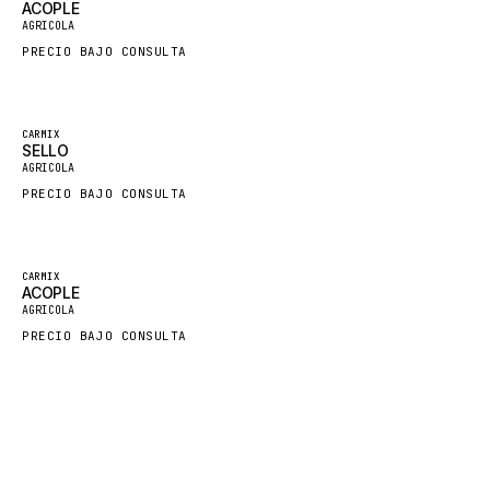
ACOPLE
AGRICOLA
FORD
PRECIO BAJO CONSULTA
FIAT - HITACHI
COMMERCIAL HYDRAULICS
CLARK
CARMIX
SELLO
JLC
AGRICOLA
PRECIO BAJO CONSULTA
INTERNATIONAL HARVESTER
HYVA
KOBELCO
CARMIX
ACOPLE
KONECRANES
AGRICOLA
PRECIO BAJO CONSULTA
TAYLOR
CHANGLIN
IVECO