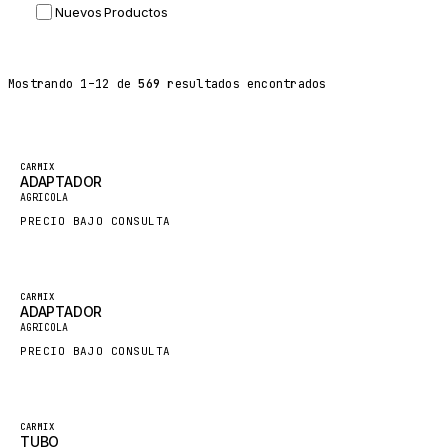
Nuevos Productos
DYNAPAC
TEREX
Mostrando
1
–
12
de
569
resultados encontrados
BALDWIN
DONALDSON
VOLVO
CARMIX
ADAPTADOR
SANY
AGRICOLA
HIDROMEK
PRECIO BAJO CONSULTA
MANITOU
FOTON
CARMIX
ADAPTADOR
BOSCH
AGRICOLA
HYBEL
PRECIO BAJO CONSULTA
LIEBHERR
CUKUROVA
CARMIX
TUBO
KALMAR