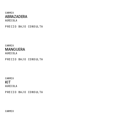
LINDE
CARMIX
MANNESMANN
ABRAZADERA
AGRICOLA
CLAAS
PRECIO BAJO CONSULTA
ATLAS COPCO
ROTA
CARMIX
SANDVIK
MANGUERA
AGRICOLA
HYCO
PRECIO BAJO CONSULTA
HOOD
HIAB
CARMIX
HEIL
KIT
AGRICOLA
GROVE CRANE
PRECIO BAJO CONSULTA
GRADALL
GLENCOE
GEHL
CARMIX