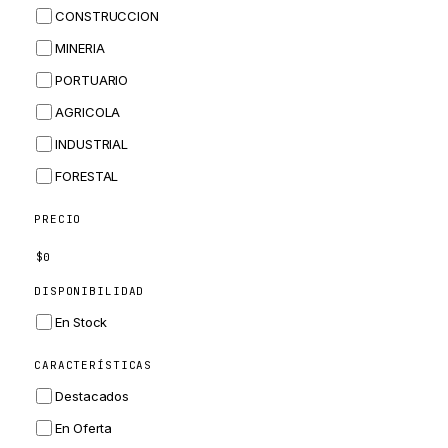
CONSTRUCCION
BOBCAT
MINERIA
JCB
PORTUARIO
KOMATSU
AGRICOLA
CORTECO
INDUSTRIAL
KUBOTA
FORESTAL
MERLO
HYUNDAI
PRECIO
CARRARO
$
0
PERKINS
DISPONIBILIDAD
INGERSOLL RAND
En Stock
ZF
CARACTERÍSTICAS
LANDINI
Destacados
HITACHI
En Oferta
JLG