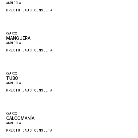
AGRICOLA
SDLG
PRECIO BAJO CONSULTA
GENIE
MAHINDRA
CARMIX
GAME
MANGUERA
AGRICOLA
CARMIX
PRECIO BAJO CONSULTA
VALTRA
DIECI
CARMIX
DOOSAN
TUBO
AGRICOLA
HYSTER
PRECIO BAJO CONSULTA
NACCO
FAUN
CARMIX
GROVE
CALCOMANÍA
AGRICOLA
MOXY
PRECIO BAJO CONSULTA
MAFI