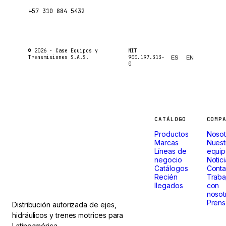
+57 310 884 5432
© 2026 ·
Case Equipos y
NIT
Transmisiones S.A.S.
900.197.313-
ES
EN
0
Máquinas
CATÁLOGO
COMP
Productos
Nosot
que
Marcas
Nuest
Líneas de
equi
negocio
Notic
no paran.
Catálogos
Conta
Recién
Traba
llegados
con
nosot
Prens
Distribución autorizada de ejes,
hidráulicos y trenes motrices para
Latinoamérica.