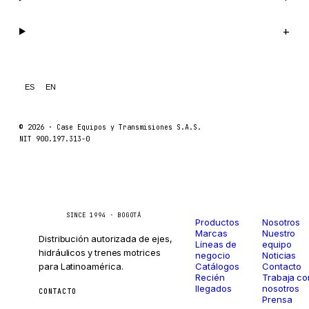
GLENCOE
Legal
+
GEHL
FORD
FIAT - HITACHI
ES
EN
COMMERCIAL HYDRAULICS
CLARK
© 2026 ·
Case Equipos y Transmisiones S.A.S.
NIT 900.197.313-0
JLC
INTERNATIONAL HARVESTER
HYVA
Catálogo
Compañí
Caseetrans
C
KOBELCO
SINCE 1994 · BOGOTÁ
Productos
Nosotros
Marcas
Nuestro
KONECRANES
Distribución autorizada de ejes,
Líneas de
equipo
hidráulicos y trenes motrices
negocio
Noticias
TAYLOR
para Latinoamérica.
Catálogos
Contacto
Recién
Trabaja co
CHANGLIN
llegados
nosotros
CONTACTO
Prensa
IVECO
ventas@caseetrans.com