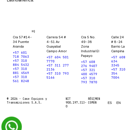
Bogotá
Medellín
Ibagué
Yopal
HQ
Cra 57 #14-
Carrera 54 #
Cra 5 No.
Calle 24
34 Puente
4-51 Av
49-38
# 8-24
Aranda
Guayabal
Zona
Barrio La
Campo Amor
Industrial El
Campina
+57 601
Papayo
718 7063
+57 604 501
+57 608
+57 310
7770
634
+57 608
884 5432
+57 311 277
3345
276 9407
+57 310
2136
+57 310
+57 321
881 4569
+57 310 793
354
400 4579
+57 310
5166
7004
+57 310
561 8248
793 7870
© 2026 ·
Case Equipos y
NIT
RÉGIMEN
Transmisiones S.A.S.
900.197.313-
COMÚN
ES
EN
0