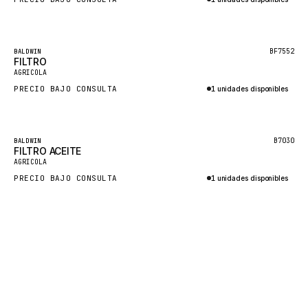
CUKUROVA
Consultar por WhatsApp
KALMAR
Destacado
BF7552
BALDWIN
SDLG
FILTRO
AGRICOLA
GENIE
PRECIO BAJO CONSULTA
1 unidades disponibles
MAHINDRA
Consultar por WhatsApp
GAME
Destacado
B7030
BALDWIN
CARMIX
FILTRO ACEITE
AGRICOLA
VALTRA
PRECIO BAJO CONSULTA
1 unidades disponibles
DIECI
Consultar por WhatsApp
DOOSAN
HYSTER
NACCO
FAUN
GROVE