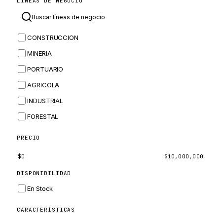
LÍNEAS DE NEGOCIO
MASSEY FERGUSON
BOMAG
CONSTRUCCION
BOBCAT
MINERIA
JCB
PORTUARIO
KOMATSU
AGRICOLA
CORTECO
INDUSTRIAL
KUBOTA
FORESTAL
MERLO
HYUNDAI
PRECIO
CARRARO
$
0
$
10,000,000
PERKINS
DISPONIBILIDAD
INGERSOLL RAND
En Stock
ZF
CARACTERÍSTICAS
LANDINI