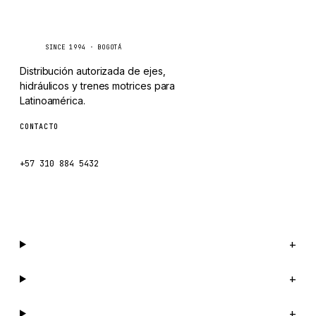
MOXY
Caseetrans
C
MAFI
SINCE 1994 · BOGOTÁ
LINDE
Distribución autorizada de ejes,
MANNESMANN
hidráulicos y trenes motrices para
Latinoamérica.
CLAAS
CONTACTO
ATLAS COPCO
ventas@caseetrans.com
ROTA
+57 310 884 5432
SANDVIK
Escríbenos por WhatsApp →
HYCO
HOOD
HIAB
Catálogo
+
HEIL
Compañía
+
GROVE CRANE
GRADALL
Soporte
+