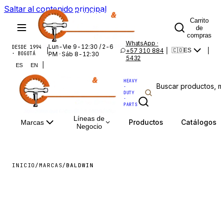
Saltar al contenido principal
Carrito
de
compras
WhatsApp ·
Lun-Vie 9-12:30 / 2-6
DESDE 1994
|
+57 310 884
|
|
🇨🇴
ES
· BOGOTÁ
PM · Sáb 8-12:30
5432
|
ES
EN
HEAVY
·
DUTY
·
PARTS
Líneas de
Productos
Catálogos
Marcas
Negocio
INICIO
/
MARCAS
/
BALDWIN
BALDWIN