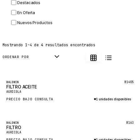
Destacados
HITACHI
En Oferta
JLG
Nuevos Productos
DYNAPAC
TEREX
Mostrando
1
–
4
de
4
resultados encontrados
BALDWIN
DONALDSON
ORDENAR POR
VOLVO
SANY
Destacado
B1405
BALDWIN
FILTRO ACEITE
HIDROMEK
AGRICOLA
MANITOU
PRECIO BAJO CONSULTA
1 unidades disponibles
FOTON
Consultar por WhatsApp
BOSCH
Destacado
B163
BALDWIN
HYBEL
FILTRO
AGRICOLA
LIEBHERR
PRECIO BAJO CONSULTA
1 unidades disponibles